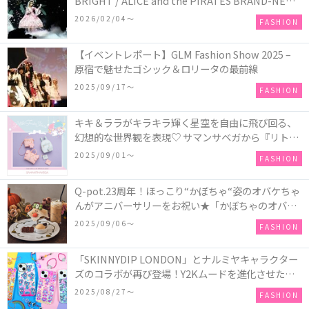
BRIGHT / ALICE and the PIRATES BRAND-NEW
COLLECTION in TOKYO
2026/02/04〜
FASHION
【イベントレポート】GLM Fashion Show 2025 –
原宿で魅せたゴシック＆ロリータの最前線
2025/09/17〜
FASHION
キキ＆ララがキラキラ輝く星空を自由に飛び回る、
幻想的な世界観を表現♡ サマンサベガから『リトル
ツインスターズ』50周年アニバーサリーイヤー』を
2025/09/01〜
FASHION
記念したコレクションが登場
Q-pot.23周年！ほっこり“かぼちゃ“姿のオバケちゃ
んがアニバーサリーをお祝い★「かぼちゃのオバケ
ーキアクセサリー」が新発売！Q-pot CAFE.では
2025/09/06〜
FASHION
「かぼちゃのオバケーキプレート」も登場
「SKINNYDIP LONDON」とナルミヤキャラクター
ズのコラボが再び登場！Y2Kムードを進化させた新
作コレクションを発売♪
2025/08/27〜
FASHION