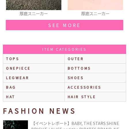
厚底スニーカー
厚底スニーカー
SEE MORE
ITEM CATEGORIES
TOPS
OUTER
ONEPIECE
BOTTOMS
LEGWEAR
SHOES
BAG
ACCESSORIES
HAT
HAIR STYLE
FASHION NEWS
【イベントレポート】BABY, THE STARS SHINE