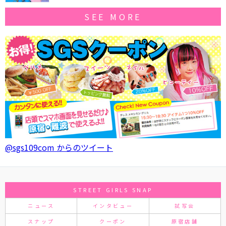
SEE MORE
@sgs109com からのツイート
STREET GIRLS SNAP
ニュース
インタビュー
試写会
スナップ
クーポン
原宿店舗