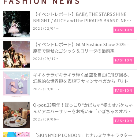
FASHION NEWS
【イベントレポート】BABY, THE STARS SHINE
BRIGHT / ALICE and the PIRATES BRAND-NEW
COLLECTION in TOKYO
2026/02/04〜
FASHION
【イベントレポート】GLM Fashion Show 2025 –
原宿で魅せたゴシック＆ロリータの最前線
2025/09/17〜
FASHION
キキ＆ララがキラキラ輝く星空を自由に飛び回る、
幻想的な世界観を表現♡ サマンサベガから『リトル
ツインスターズ』50周年アニバーサリーイヤー』を
2025/09/01〜
FASHION
記念したコレクションが登場
Q-pot.23周年！ほっこり“かぼちゃ“姿のオバケちゃ
んがアニバーサリーをお祝い★「かぼちゃのオバケ
ーキアクセサリー」が新発売！Q-pot CAFE.では
2025/09/06〜
FASHION
「かぼちゃのオバケーキプレート」も登場
「SKINNYDIP LONDON」とナルミヤキャラクター