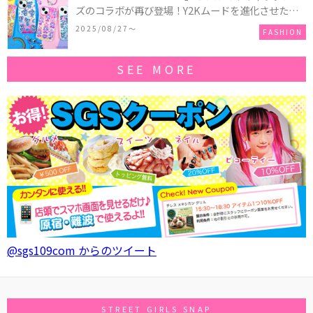
ズのコラボが再び登場！Y2Kムードを進化させた新
作コレクションを発売♪
2025/08/27〜
FASHION
SEE MORE
@sgs109com からのツイート
STREET GIRLS SNAP