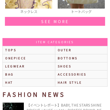
ックレス
トートバッグ
ハーフ
SEE MORE
ITEM CATEGORIES
TOPS
OUTER
ONEPIECE
BOTTOMS
LEGWEAR
SHOES
BAG
ACCESSORIES
HAT
HAIR STYLE
FASHION NEWS
【イベントレポート】BABY, THE STARS SHINE