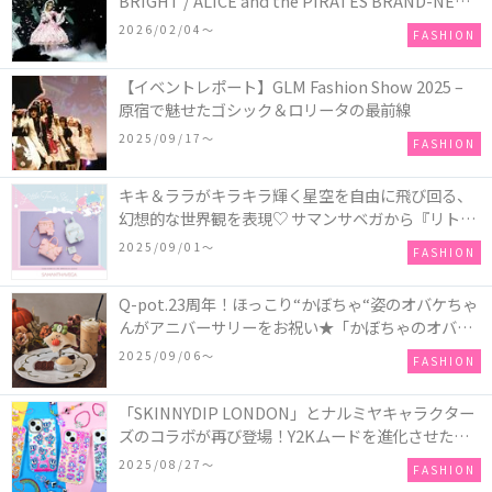
BRIGHT / ALICE and the PIRATES BRAND-NEW
COLLECTION in TOKYO
2026/02/04〜
FASHION
【イベントレポート】GLM Fashion Show 2025 –
原宿で魅せたゴシック＆ロリータの最前線
2025/09/17〜
FASHION
キキ＆ララがキラキラ輝く星空を自由に飛び回る、
幻想的な世界観を表現♡ サマンサベガから『リトル
ツインスターズ』50周年アニバーサリーイヤー』を
2025/09/01〜
FASHION
記念したコレクションが登場
Q-pot.23周年！ほっこり“かぼちゃ“姿のオバケちゃ
んがアニバーサリーをお祝い★「かぼちゃのオバケ
ーキアクセサリー」が新発売！Q-pot CAFE.では
2025/09/06〜
FASHION
「かぼちゃのオバケーキプレート」も登場
「SKINNYDIP LONDON」とナルミヤキャラクター
ズのコラボが再び登場！Y2Kムードを進化させた新
作コレクションを発売♪
2025/08/27〜
FASHION