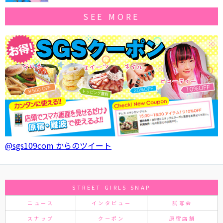
SEE MORE
@sgs109com からのツイート
STREET GIRLS SNAP
ニュース
インタビュー
試写会
スナップ
クーポン
原宿店舗