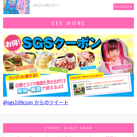
作コレクションを発売♪
2025/08/27〜
FASHION
SEE MORE
@sgs109com からのツイート
STREET GIRLS SNAP