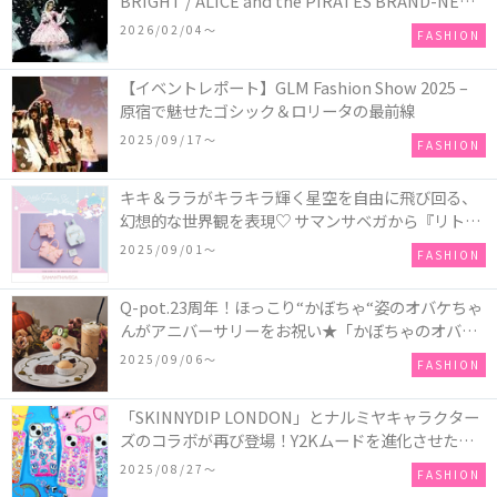
BRIGHT / ALICE and the PIRATES BRAND-NEW
COLLECTION in TOKYO
2026/02/04〜
FASHION
【イベントレポート】GLM Fashion Show 2025 –
原宿で魅せたゴシック＆ロリータの最前線
2025/09/17〜
FASHION
キキ＆ララがキラキラ輝く星空を自由に飛び回る、
幻想的な世界観を表現♡ サマンサベガから『リトル
ツインスターズ』50周年アニバーサリーイヤー』を
2025/09/01〜
FASHION
記念したコレクションが登場
Q-pot.23周年！ほっこり“かぼちゃ“姿のオバケちゃ
んがアニバーサリーをお祝い★「かぼちゃのオバケ
ーキアクセサリー」が新発売！Q-pot CAFE.では
2025/09/06〜
FASHION
「かぼちゃのオバケーキプレート」も登場
「SKINNYDIP LONDON」とナルミヤキャラクター
ズのコラボが再び登場！Y2Kムードを進化させた新
作コレクションを発売♪
2025/08/27〜
FASHION