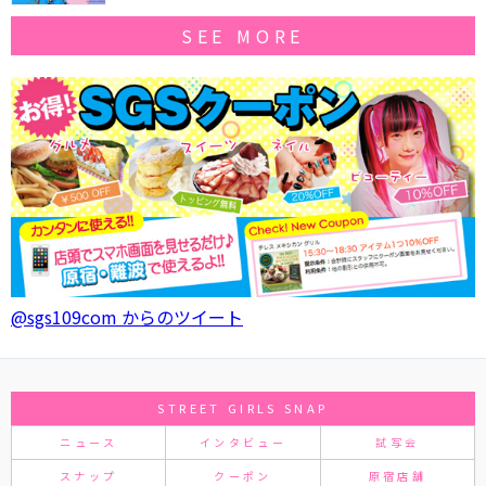
SEE MORE
@sgs109com からのツイート
STREET GIRLS SNAP
ニュース
インタビュー
試写会
スナップ
クーポン
原宿店舗