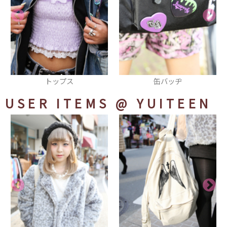
缶バッヂ
リュック
USER ITEMS
@ YUITEEN