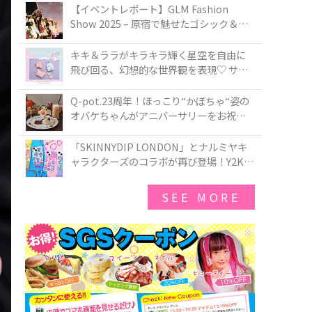
TOKYO
【イベントレポート】GLM Fashion
Show 2025 – 原宿で魅せたゴシック＆ロ
リータの最前線
キキ＆ララがキラキラ輝く星空を自由に
飛び回る、幻想的な世界観を表現♡ サマ
ンサベガから『リトルツインスターズ』
50周年アニバーサリーイヤー』を記念し
Q-pot.23周年！ほっこり“かぼちゃ“姿の
たコレクションが登場
オバケちゃんがアニバーサリーをお祝い
★「かぼちゃのオバケーキアクセサリ
ー」が新発売！Q-pot CAFE.では「かぼち
「SKINNYDIP LONDON」とナルミヤキ
ゃのオバケーキプレート」も登場
ャラクターズのコラボが再び登場！Y2Kム
ードを進化させた新作コレクションを発
売♪
SEE MORE