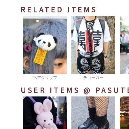
RELATED ITEMS
リップ
チョーカー
キャップ
USER ITEMS
@ PASUT