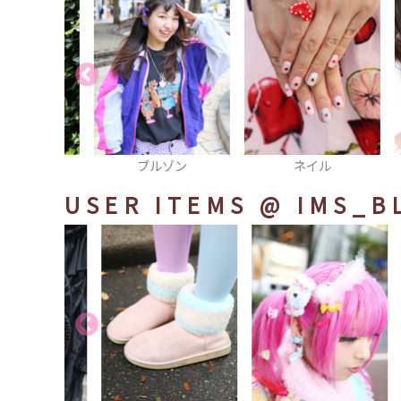
ャツ
ブルゾン
ネイル
USER ITEMS
@ IMS_B