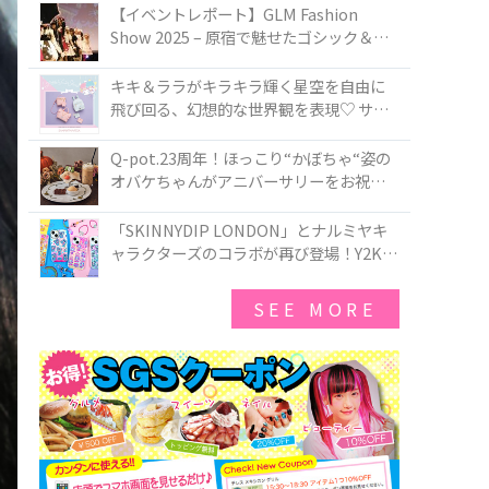
TOKYO
【イベントレポート】GLM Fashion
Show 2025 – 原宿で魅せたゴシック＆ロ
リータの最前線
キキ＆ララがキラキラ輝く星空を自由に
飛び回る、幻想的な世界観を表現♡ サマ
ンサベガから『リトルツインスターズ』
50周年アニバーサリーイヤー』を記念し
Q-pot.23周年！ほっこり“かぼちゃ“姿の
たコレクションが登場
オバケちゃんがアニバーサリーをお祝い
★「かぼちゃのオバケーキアクセサリ
ー」が新発売！Q-pot CAFE.では「かぼち
「SKINNYDIP LONDON」とナルミヤキ
ゃのオバケーキプレート」も登場
ャラクターズのコラボが再び登場！Y2Kム
ードを進化させた新作コレクションを発
売♪
SEE MORE