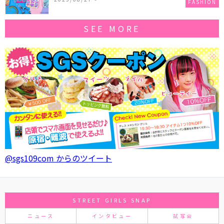
FASHION
SEE MORE
@sgs109com からのツイート
STREET GIRLS SNAP
ニュース
インタビュー
試写会