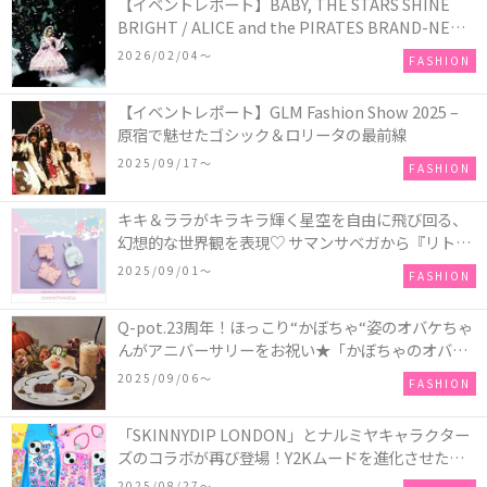
【イベントレポート】BABY, THE STARS SHINE
BRIGHT / ALICE and the PIRATES BRAND-NEW
COLLECTION in TOKYO
2026/02/04〜
FASHION
【イベントレポート】GLM Fashion Show 2025 –
原宿で魅せたゴシック＆ロリータの最前線
2025/09/17〜
FASHION
キキ＆ララがキラキラ輝く星空を自由に飛び回る、
幻想的な世界観を表現♡ サマンサベガから『リトル
ツインスターズ』50周年アニバーサリーイヤー』を
2025/09/01〜
FASHION
記念したコレクションが登場
Q-pot.23周年！ほっこり“かぼちゃ“姿のオバケちゃ
んがアニバーサリーをお祝い★「かぼちゃのオバケ
ーキアクセサリー」が新発売！Q-pot CAFE.では
2025/09/06〜
FASHION
「かぼちゃのオバケーキプレート」も登場
「SKINNYDIP LONDON」とナルミヤキャラクター
ズのコラボが再び登場！Y2Kムードを進化させた新
作コレクションを発売♪
2025/08/27〜