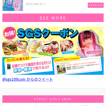
作コレクションを発売♪
2025/08/27〜
FASHION
SEE MORE
@sgs109com からのツイート
STREET GIRLS SNAP