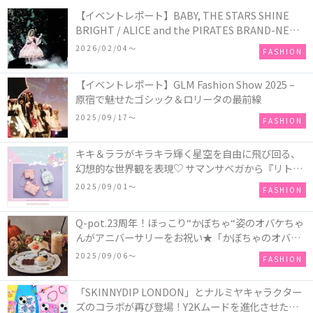
【イベントレポート】BABY, THE STARS SHINE
BRIGHT / ALICE and the PIRATES BRAND-NEW
COLLECTION in TOKYO
2026/02/04〜
FASHION
【イベントレポート】GLM Fashion Show 2025 –
原宿で魅せたゴシック＆ロリータの最前線
2025/09/17〜
FASHION
キキ＆ララがキラキラ輝く星空を自由に飛び回る、
幻想的な世界観を表現♡ サマンサベガから『リトル
ツインスターズ』50周年アニバーサリーイヤー』を
2025/09/01〜
FASHION
記念したコレクションが登場
Q-pot.23周年！ほっこり“かぼちゃ“姿のオバケちゃ
んがアニバーサリーをお祝い★「かぼちゃのオバケ
ーキアクセサリー」が新発売！Q-pot CAFE.では
2025/09/06〜
FASHION
「かぼちゃのオバケーキプレート」も登場
「SKINNYDIP LONDON」とナルミヤキャラクター
ズのコラボが再び登場！Y2Kムードを進化させた新