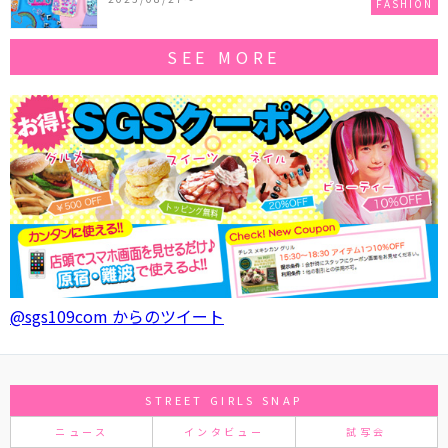
FASHION
SEE MORE
@sgs109com からのツイート
STREET GIRLS SNAP
ニュース
インタビュー
試写会