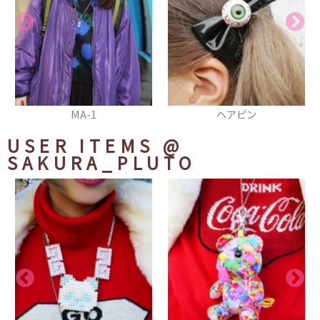
MA-1
ヘアピン
USER ITEMS
@
SAKURA_PLUTO