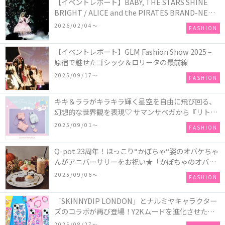
【イベントレポート】BABY, THE STARS SHINE
BRIGHT / ALICE and the PIRATES BRAND-NEW
COLLECTION in TOKYO
2026/02/04〜
FASHION
【イベントレポート】GLM Fashion Show 2025 –
原宿で魅せたゴシック＆ロリータの最前線
2025/09/17〜
FASHION
キキ＆ララがキラキラ輝く星空を自由に飛び回る、
幻想的な世界観を表現♡ サマンサベガから『リトル
ツインスターズ』50周年アニバーサリーイヤー』を
2025/09/01〜
FASHION
記念したコレクションが登場
Q-pot.23周年！ほっこり“かぼちゃ“姿のオバケちゃ
んがアニバーサリーをお祝い★「かぼちゃのオバケ
ーキアクセサリー」が新発売！Q-pot CAFE.では
2025/09/06〜
FASHION
「かぼちゃのオバケーキプレート」も登場
「SKINNYDIP LONDON」とナルミヤキャラクター
ズのコラボが再び登場！Y2Kムードを進化させた新
作コレクションを発売♪
2025/08/27〜