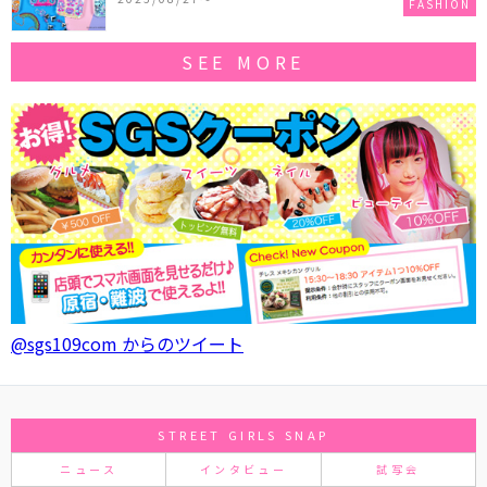
FASHION
SEE MORE
@sgs109com からのツイート
STREET GIRLS SNAP
ニュース
インタビュー
試写会