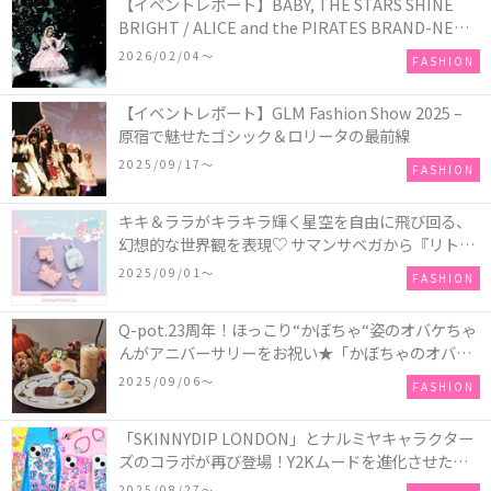
【イベントレポート】BABY, THE STARS SHINE
BRIGHT / ALICE and the PIRATES BRAND-NEW
COLLECTION in TOKYO
2026/02/04〜
FASHION
【イベントレポート】GLM Fashion Show 2025 –
原宿で魅せたゴシック＆ロリータの最前線
2025/09/17〜
FASHION
キキ＆ララがキラキラ輝く星空を自由に飛び回る、
幻想的な世界観を表現♡ サマンサベガから『リトル
ツインスターズ』50周年アニバーサリーイヤー』を
2025/09/01〜
FASHION
記念したコレクションが登場
Q-pot.23周年！ほっこり“かぼちゃ“姿のオバケちゃ
んがアニバーサリーをお祝い★「かぼちゃのオバケ
ーキアクセサリー」が新発売！Q-pot CAFE.では
2025/09/06〜
FASHION
「かぼちゃのオバケーキプレート」も登場
「SKINNYDIP LONDON」とナルミヤキャラクター
ズのコラボが再び登場！Y2Kムードを進化させた新
作コレクションを発売♪
2025/08/27〜