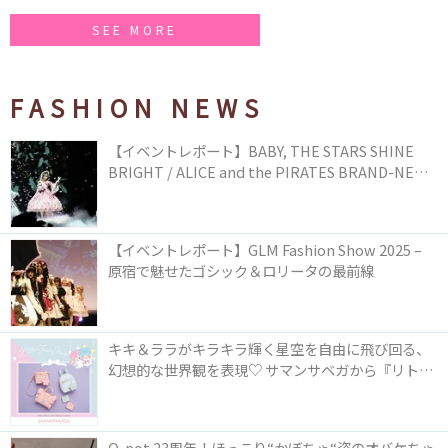
SEE MORE
FASHION NEWS
【イベントレポート】BABY, THE STARS SHINE
BRIGHT / ALICE and the PIRATES BRAND-NEW
COLLECTION in TOKYO
【イベントレポート】GLM Fashion Show 2025 –
原宿で魅せたゴシック＆ロリータの最前線
キキ＆ララがキラキラ輝く星空を自由に飛び回る、
幻想的な世界観を表現♡ サマンサベガから『リトル
ツインスターズ』50周年アニバーサリーイヤー』を
記念したコレクションが登場
Q-pot.23周年！ほっこり“かぼちゃ“姿のオバケちゃ