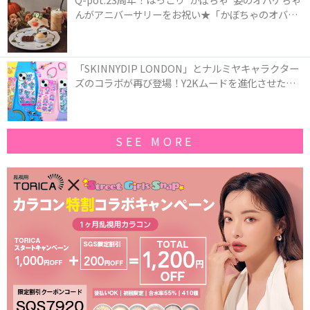
んがアニバーサリーをお祝い★「かぼちゃのオバケ
ーキアクセサリー」が新発売！Q-pot CAFE.では
「かぼちゃのオバケーキプレート」も登場
「SKINNYDIP LONDON」とナルミヤキャラクター
ズのコラボが再び登場！Y2Kムードを進化させた新
作コレクションを発売♪
SEE MORE