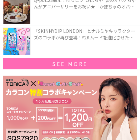
んがアニバーサリーをお祝い★「かぼちゃのオバケ
ーキアクセサリー」が新発売！Q-pot CAFE.では
「かぼちゃのオバケーキプレート」も登場
「SKINNYDIP LONDON」とナルミヤキャラクター
ズのコラボが再び登場！Y2Kムードを進化させた新
作コレクションを発売♪
SEE MORE