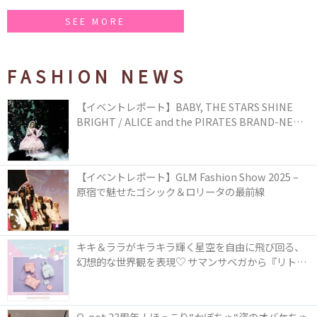
SEE MORE
FASHION NEWS
【イベントレポート】BABY, THE STARS SHINE
BRIGHT / ALICE and the PIRATES BRAND-NEW
COLLECTION in TOKYO
【イベントレポート】GLM Fashion Show 2025 –
原宿で魅せたゴシック＆ロリータの最前線
キキ＆ララがキラキラ輝く星空を自由に飛び回る、
幻想的な世界観を表現♡ サマンサベガから『リトル
ツインスターズ』50周年アニバーサリーイヤー』を
記念したコレクションが登場
Q-pot.23周年！ほっこり“かぼちゃ“姿のオバケちゃ