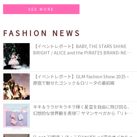
SEE MORE
FASHION NEWS
【イベントレポート】BABY, THE STARS SHINE
BRIGHT / ALICE and the PIRATES BRAND-NEW
COLLECTION in TOKYO
【イベントレポート】GLM Fashion Show 2025 –
原宿で魅せたゴシック＆ロリータの最前線
キキ＆ララがキラキラ輝く星空を自由に飛び回る、
幻想的な世界観を表現♡ サマンサベガから『リトル
ツインスターズ』50周年アニバーサリーイヤー』を
記念したコレクションが登場
Q-pot.23周年！ほっこり“かぼちゃ“姿のオバケちゃ