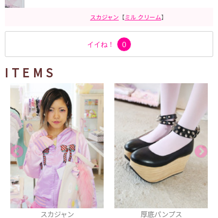
スカジャン
【
ミル クリーム
】
イイね！
0
ITEMS
スカジャン
厚底パンプス