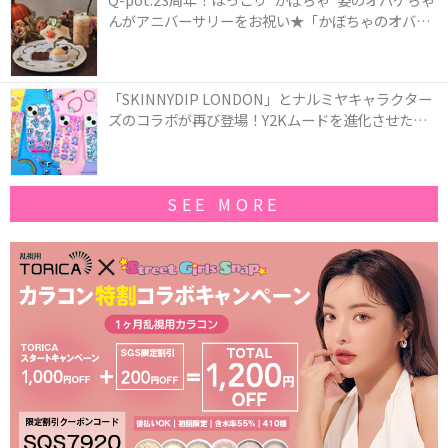
んがアニバーサリーをお祝い★「かぼちゃのオバケ
ーキアクセサリー」が新発売！Q-pot CAFE.では
「かぼちゃのオバケーキプレート」も登場
「SKINNYDIP LONDON」とナルミヤキャラクター
ズのコラボが再び登場！Y2Kムードを進化させた新
作コレクションを発売♪
SEE MORE