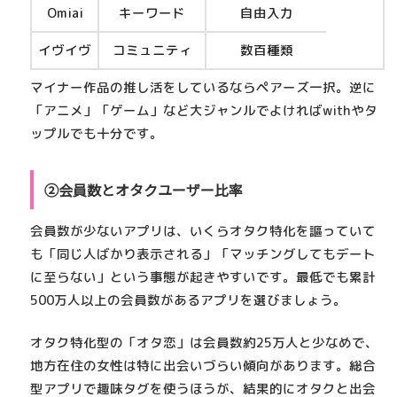
Omiai
キーワード
自由入力
イヴイヴ
コミュニティ
数百種類
マイナー作品の推し活をしているなら
ペアーズ一択
。逆に
「アニメ」「ゲーム」など大ジャンルでよければwithやタ
ップルでも十分です。
②会員数とオタクユーザー比率
会員数が少ないアプリは、いくらオタク特化を謳っていて
も
「同じ人ばかり表示される」「マッチングしてもデート
に至らない」
という事態が起きやすいです。最低でも累計
500万人以上の会員数があるアプリを選びましょう。
オタク特化型の「オタ恋」は会員数約25万人と少なめで、
地方在住の女性は特に出会いづらい傾向があります。総合
型アプリで趣味タグを使うほうが、結果的にオタクと出会