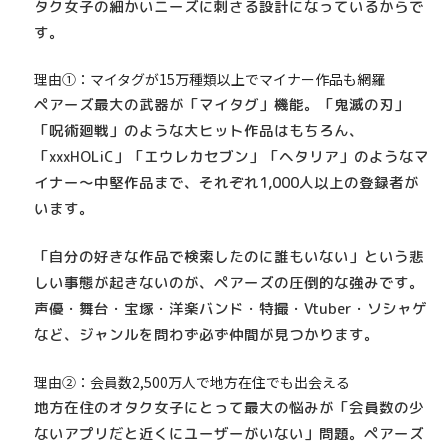
タク女子の細かいニーズに刺さる設計
になっているからで
す。
理由①：マイタグが15万種類以上でマイナー作品も網羅
ペアーズ最大の武器が「マイタグ」機能。
「鬼滅の刃」
「呪術廻戦」のような大ヒット作品はもちろん、
「xxxHOLiC」「エウレカセブン」「ヘタリア」のようなマ
イナー〜中堅作品まで、それぞれ1,000人以上の登録者
が
います。
「自分の好きな作品で検索したのに誰もいない」という悲
しい事態が起きないのが、ペアーズの圧倒的な強みです。
声優・舞台・宝塚・洋楽バンド・特撮・Vtuber・ソシャゲ
など、ジャンルを問わず必ず仲間が見つかります。
理由②：会員数2,500万人で地方在住でも出会える
地方在住のオタク女子にとって最大の悩みが「会員数の少
ないアプリだと近くにユーザーがいない」問題。ペアーズ