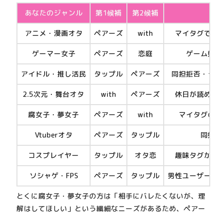
あなたのジャンル
第1候補
第2候補
アニメ・漫画オタ
ペアーズ
with
マイタグで
ゲーマー女子
ペアーズ
恋庭
ゲーム好
アイドル・推し活民
タップル
ペアーズ
同担拒否・ラ
2.5次元・舞台オタ
with
ペアーズ
休日が読め
腐女子・夢女子
ペアーズ
with
マイタグの
Vtuberオタ
ペアーズ
タップル
同好
コスプレイヤー
タップル
オタ恋
趣味タグか
ソシャゲ・FPS
ペアーズ
タップル
男性ユーザー
とくに腐女子・夢女子の方は「相手にバレたくないが、理
解はしてほしい」という繊細なニーズがあるため、
ペアー