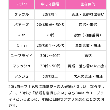
アプリ
中心年齢層
主な目的
タップル
20代前半
恋活・気軽な出会い
ペアーズ
20代後半〜30代
恋活〜婚活
with
20代
恋活（内面重視）
Omiai
20代後半〜30代
真剣恋愛・婚活
ユーブライド
30代〜40代
婚活
マリッシュ
30代〜50代
再婚・落ち着いた出会い
アンジュ
30代以上
大人の恋活・婚活
20代前半で「気軽に趣味友＋恋人候補が欲しい」ならタッ
プル、30代で「結婚を意識したい」ならOmiaiやユーブラ
イドというように、
年齢と目的でアプリを選ぶ
ことが大切
です。