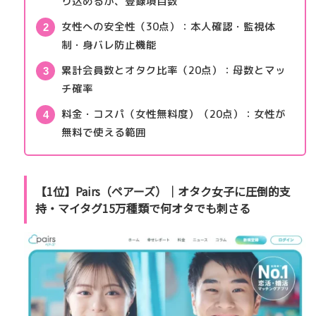
り込めるか、登録項目数
女性への安全性（30点）
：本人確認・監視体
制・身バレ防止機能
累計会員数とオタク比率（20点）
：母数とマッ
チ確率
料金・コスパ（女性無料度）（20点）
：女性が
無料で使える範囲
【1位】Pairs（ペアーズ）｜オタク女子に圧倒的支
持・マイタグ15万種類で何オタでも刺さる