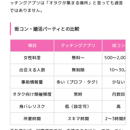
ッチングアプリは
「オタクが集まる場所」
と言っても過言
ではありません。
街コン・婚活パーティとの比較
項目
マッチングアプリ
街コン
女性料金
無料〜
500〜2,000
出会える人数
無制限
10〜30人
事前情報量
多い（プロフ・タグ）
少ない
オタク向け開催頻度
常時
月数回
身バレリスク
低（設定可）
高
所要時間
スキマ時間
2〜3時間拘