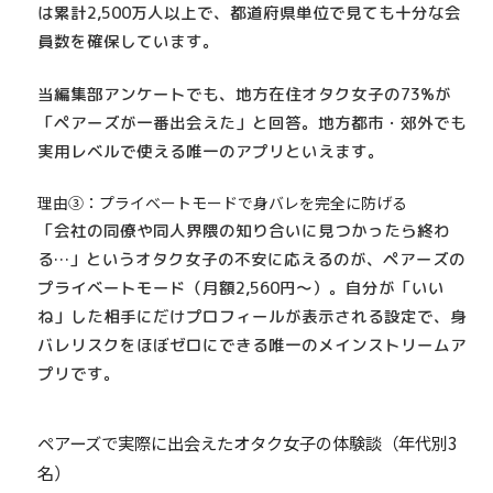
は累計2,500万人以上で、
都道府県単位で見ても十分な会
員数を確保
しています。
当編集部アンケートでも、地方在住オタク女子の73%が
「ペアーズが一番出会えた」と回答。地方都市・郊外でも
実用レベルで使える唯一のアプリといえます。
理由③：プライベートモードで身バレを完全に防げる
「会社の同僚や同人界隈の知り合いに見つかったら終わ
る…」というオタク女子の不安に応えるのが、ペアーズの
プライベートモード（月額2,560円〜）
。自分が「いい
ね」した相手にだけプロフィールが表示される設定で、
身
バレリスクをほぼゼロにできる唯一のメインストリームア
プリ
です。
ペアーズで実際に出会えたオタク女子の体験談（年代別3
名）