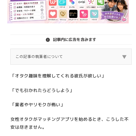
記事内に広告を含みます
▼
この記事の執筆者について
この記事は、実際に東京（原宿エリア）でマッチング
「オタク趣味を理解してくれる彼氏が欲しい」
アプリを利用し、 30歳男性として異性と出会ってきた
筆者の体験をもとに書いています。 私はこれまで複数
「でも引かれたらどうしよう」
のマッチングアプリを利用し、 実際にデート・交際・
「業者やヤリモクが怖い」
失敗も含めた経験があります。 その上で、本当に出会
えたアプリ・向いていなかったアプリ・課金して後悔
女性オタクがマッチングアプリを始めるとき、こうした不
したポイントを正直に解説します。 広告目的ではな
安は尽きません。
く、 「これから使う人が失敗しないこと」を最優先に