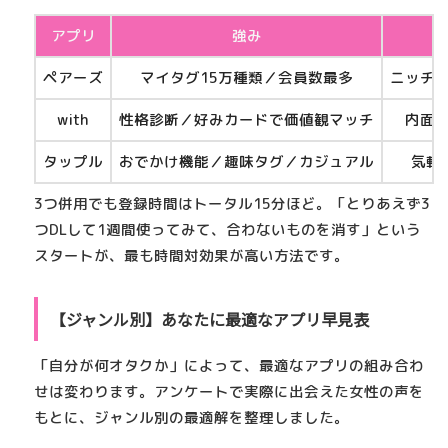
アプリ
強み
ペアーズ
マイタグ15万種類／会員数最多
ニッチ
with
性格診断／好みカードで価値観マッチ
内面
タップル
おでかけ機能／趣味タグ／カジュアル
気軽
3つ併用でも登録時間はトータル15分ほど。
「とりあえず3
つDLして1週間使ってみて、合わないものを消す」
という
スタートが、最も時間対効果が高い方法です。
【ジャンル別】あなたに最適なアプリ早見表
「自分が何オタクか」によって、最適なアプリの組み合わ
せは変わります。アンケートで実際に出会えた女性の声を
もとに、ジャンル別の最適解を整理しました。