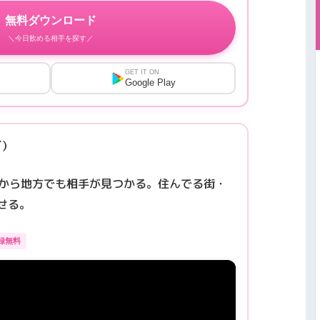
無料ダウンロード
＼今日飲める相手を探す／
GET IT ON
Google Play
ズ）
級だから地方でも相手が見つかる。住んでる街・
せる。
録無料