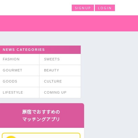
SIGNUP
LOGIN
NEWS CATEGORIES
FASHION
SWEETS
GOURMET
BEAUTY
GOODS
CULTURE
LIFESTYLE
COMING UP
原宿でおすすめの
マッチングアプリ