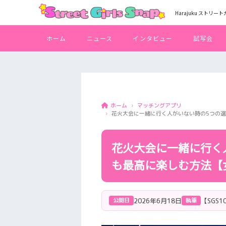
Harajuku ストリー
ホーム
ニュース
インタビュー
試写会
マッチングアプリ
ホーム
花火大会に一緒に行く人がいない時の5つの
花火大会に一緒に行く
も最高に楽しむ方法【
2026年6月18日
【SGS
公開日
執筆