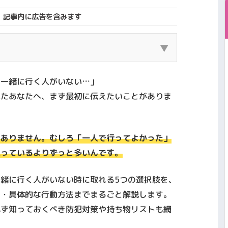
記事内に広告を含みます
▼
（原宿エリア）でマッチングアプリを利用し、
、一緒に行く人がいない…」
会ってきた筆者の体験をもとに書いています。
れたあなたへ、まず最初に伝えたいことがありま
ングアプリを利用し、 実際にデート・交際・
す。 その上で、本当に出会えたアプリ・向い
金して後悔したポイントを正直に解説します。
ゃありません。むしろ「一人で行ってよかった」
れから使う人が失敗しないこと」を最優先にま
思っているよりずっと多いんです。
一緒に行く人がいない時に取れる
5つの選択肢
を、
点・具体的な行動方法までまるごと解説します。
必ず知っておくべき防犯対策や持ち物リストも網