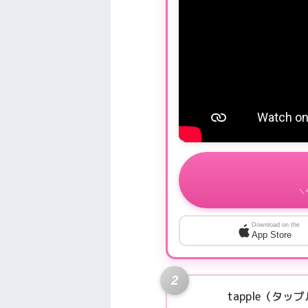
＼
Download on the
App Store
2
tapple（タッ