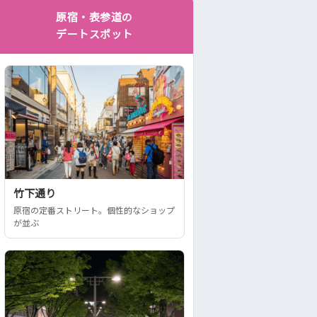
原宿・表参道の
デートスポット
竹下通り
原宿の定番ストリート。個性的なショップ
が並ぶ