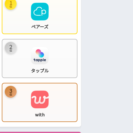
1
位
ペアーズ
2
位
タップル
3
位
with