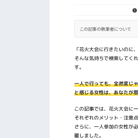
この記事の執筆者について
この記事は、実際に東京
「花火大会に行きたいのに
30歳男性として異性と出
そんな気持ちで検索してく
私はこれまで複数のマッチ
す。
失敗も含めた経験がありま
ていなかったアプリ・課
一人で行っても、全然変じ
広告目的ではなく、 「こ
と感じる女性は、あなたが
とめました。
この記事では、花火大会に
それぞれのメリット・注意
さらに、一人参加の女性が
羅しました。