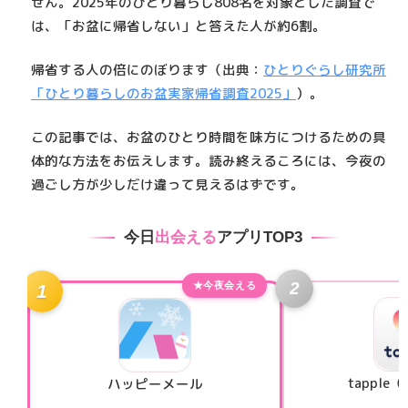
せん。2025年のひとり暮らし808名を対象とした調査で
は、「お盆に帰省しない」と答えた人が
約6割
。
帰省する人の倍にのぼります（出典：
ひとりぐらし研究所
「ひとり暮らしのお盆実家帰省調査2025」
）。
この記事では、
お盆のひとり時間を味方につけるための具
体的な方法
をお伝えします。読み終えるころには、今夜の
過ごし方が少しだけ違って見えるはずです。
今日
出会える
アプリTOP3
2
★今夜会える
1
tappl
ハッピーメール