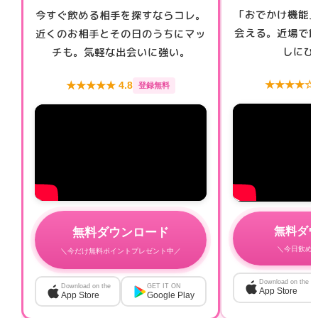
「おでかけ機能
今すぐ飲める相手を探すならコレ。
会える。近場で
近くのお相手とその日のうちにマッ
しにぴ
チも。気軽な出会いに強い。
★★★★☆ 4
★★★★★ 4.8
登録無料
無料ダ
無料ダウンロード
＼今日飲め
＼今だけ無料ポイントプレゼント中／
Download on the
Download on the
GET IT ON
App Store
App Store
Google Play