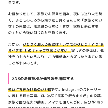
事です。
お墓参りをして、家族でお供えを囲み、夜には送り火を焚
く。子どものころから繰り返し見てきたこの「家族でのお
盆」の光景は、無意識のうちに「お盆＝家族と過ごすも
の」という強い刷り込みを作ります。
だから、
ひとりで迎えるお盆は「いつものひとり」より
"あ
るべき姿"とのギャップ
を感じやすい。
寂しさの正体は、孤
独そのものというより、この理想像とのズレから来ている
ことが多いのです。
SNSの帰省投稿が孤独感を増幅する
追い打ちをかけるのがSNS
です。Instagramのストーリー
に流れる帰省写真、Xに並ぶ「実家ご飯うますぎ」の投稿、
家族で囲む花火の動画。スマホを開くたびに、自分が"持っ