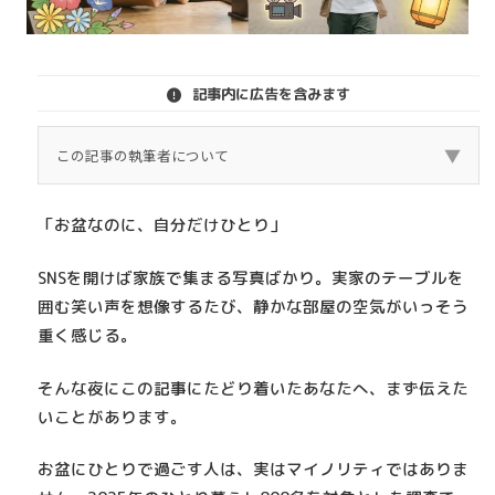
記事内に広告を含みます
▼
この記事の執筆者について
この記事は、実際に東京（原宿エリア）でマッチング
「お盆なのに、自分だけひとり」
アプリを利用し、 30歳男性として異性と出会ってきた
筆者の体験をもとに書いています。 私はこれまで複数
SNSを開けば家族で集まる写真ばかり。実家のテーブルを
のマッチングアプリを利用し、 実際にデート・交際・
囲む笑い声を想像するたび、静かな部屋の空気がいっそう
失敗も含めた経験があります。 その上で、本当に出会
重く感じる。
えたアプリ・向いていなかったアプリ・課金して後悔
そんな夜にこの記事にたどり着いたあなたへ、まず伝えた
したポイントを正直に解説します。 広告目的ではな
いことがあります。
く、 「これから使う人が失敗しないこと」を最優先に
まとめました。
お盆にひとりで過ごす人は、実はマイノリティではありま