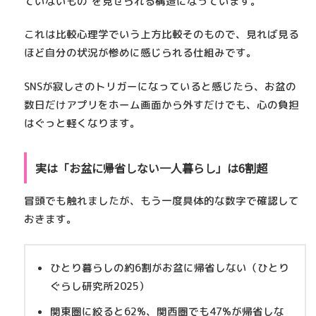
ていないもの"を見せられる構造になっています。
これは比較心理学でいう
上方比較
そのもので、見れば見る
ほど自分の状況が惨めに感じられる仕組みです。
SNSが寂しさのトリガーになっていると感じたら、お盆の
数日だけアプリをホーム画面から外すだけでも、心の負担
はぐっと軽くなります。
実は「お盆に帰省しない一人暮らし」は6割超
冒頭でも触れましたが、もう一度具体的な数字で確認して
おきます。
ひとり暮らしの
約6割
がお盆に帰省しない（ひとり
ぐらし研究所2025）
関東圏に絞ると
62%
、関西圏でも
47%
が帰省しな