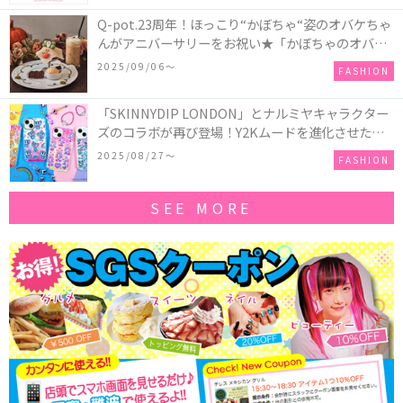
Q-pot.23周年！ほっこり“かぼちゃ“姿のオバケちゃ
んがアニバーサリーをお祝い★「かぼちゃのオバケ
ーキアクセサリー」が新発売！Q-pot CAFE.では
2025/09/06〜
FASHION
「かぼちゃのオバケーキプレート」も登場
「SKINNYDIP LONDON」とナルミヤキャラクター
ズのコラボが再び登場！Y2Kムードを進化させた新
作コレクションを発売♪
2025/08/27〜
FASHION
SEE MORE