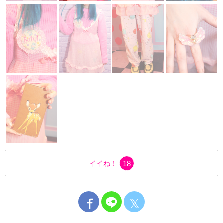
イイね！
18
𝕏