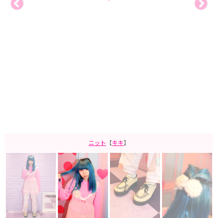
ニット
【
キキ
】