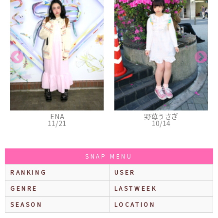
ENA
野苺うさぎ
11/21
10/14
SNAP MENU
RANKING
USER
GENRE
LASTWEEK
SEASON
LOCATION