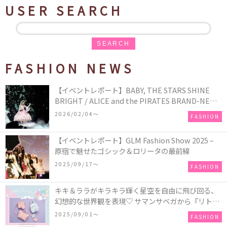
USER SEARCH
SEARCH
FASHION NEWS
【イベントレポート】BABY, THE STARS SHINE
BRIGHT / ALICE and the PIRATES BRAND-NEW
COLLECTION in TOKYO
2026/02/04〜
FASHION
【イベントレポート】GLM Fashion Show 2025 –
原宿で魅せたゴシック＆ロリータの最前線
2025/09/17〜
FASHION
キキ＆ララがキラキラ輝く星空を自由に飛び回る、
幻想的な世界観を表現♡ サマンサベガから『リトル
ツインスターズ』50周年アニバーサリーイヤー』を
2025/09/01〜
FASHION
記念したコレクションが登場