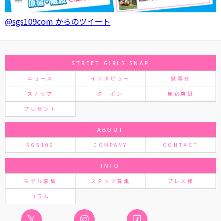
@sgs109com からのツイート
STREET GIRLS SNAP
ニュース
インタビュー
試写会
スナップ
クーポン
原宿店舗
プレゼント
ABOUT
SGS109
COMPANY
CONTACT
INFO
モデル募集
スタッフ募集
プレス様
コラム
𝕏