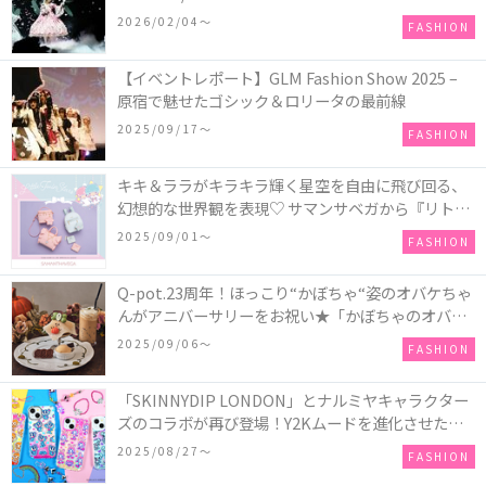
COLLECTION in TOKYO
2026/02/04〜
FASHION
【イベントレポート】GLM Fashion Show 2025 –
原宿で魅せたゴシック＆ロリータの最前線
2025/09/17〜
FASHION
キキ＆ララがキラキラ輝く星空を自由に飛び回る、
幻想的な世界観を表現♡ サマンサベガから『リトル
ツインスターズ』50周年アニバーサリーイヤー』を
2025/09/01〜
FASHION
記念したコレクションが登場
Q-pot.23周年！ほっこり“かぼちゃ“姿のオバケちゃ
んがアニバーサリーをお祝い★「かぼちゃのオバケ
ーキアクセサリー」が新発売！Q-pot CAFE.では
2025/09/06〜
FASHION
「かぼちゃのオバケーキプレート」も登場
「SKINNYDIP LONDON」とナルミヤキャラクター
ズのコラボが再び登場！Y2Kムードを進化させた新
作コレクションを発売♪
2025/08/27〜
FASHION