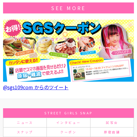
SEE MORE
@sgs109com からのツイート
STREET GIRLS SNAP
ニュース
インタビュー
試写会
スナップ
クーポン
原宿店舗