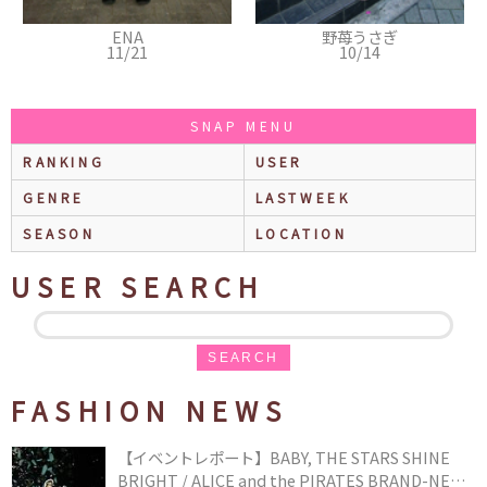
ENA
野苺うさぎ
11/21
10/14
SNAP MENU
RANKING
USER
GENRE
LASTWEEK
SEASON
LOCATION
USER SEARCH
SEARCH
FASHION NEWS
【イベントレポート】BABY, THE STARS SHINE
BRIGHT / ALICE and the PIRATES BRAND-NEW