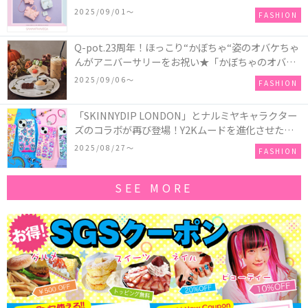
ツインスターズ』50周年アニバーサリーイヤー』を
2025/09/01〜
FASHION
記念したコレクションが登場
Q-pot.23周年！ほっこり“かぼちゃ“姿のオバケちゃ
んがアニバーサリーをお祝い★「かぼちゃのオバケ
ーキアクセサリー」が新発売！Q-pot CAFE.では
2025/09/06〜
FASHION
「かぼちゃのオバケーキプレート」も登場
「SKINNYDIP LONDON」とナルミヤキャラクター
ズのコラボが再び登場！Y2Kムードを進化させた新
作コレクションを発売♪
2025/08/27〜
FASHION
SEE MORE