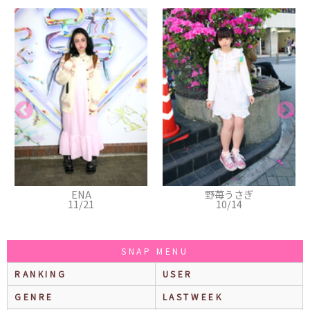
A
野苺うさぎ
みのり
21
10/14
10/08
SNAP MENU
RANKING
USER
GENRE
LASTWEEK