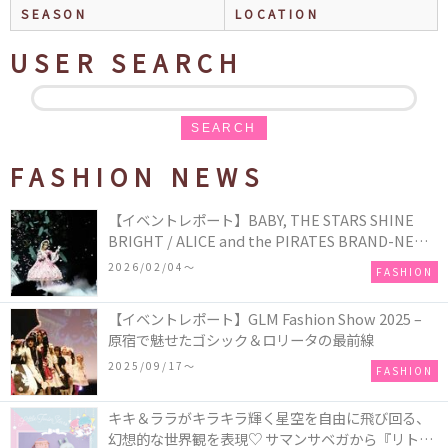
SEASON
LOCATION
USER SEARCH
SEARCH
FASHION NEWS
【イベントレポート】BABY, THE STARS SHINE
BRIGHT / ALICE and the PIRATES BRAND-NEW
COLLECTION in TOKYO
2026/02/04〜
FASHION
【イベントレポート】GLM Fashion Show 2025 –
原宿で魅せたゴシック＆ロリータの最前線
2025/09/17〜
FASHION
キキ＆ララがキラキラ輝く星空を自由に飛び回る、
幻想的な世界観を表現♡ サマンサベガから『リトル