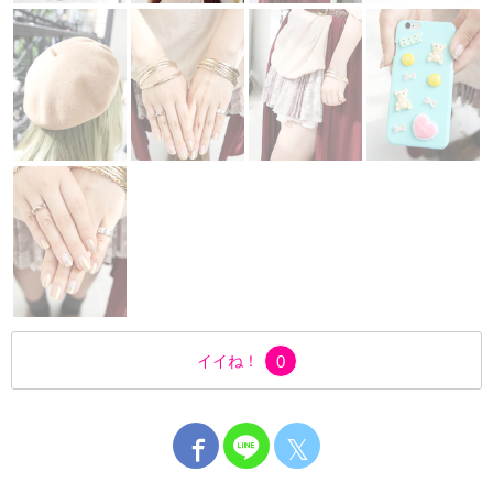
イイね！
0
𝕏