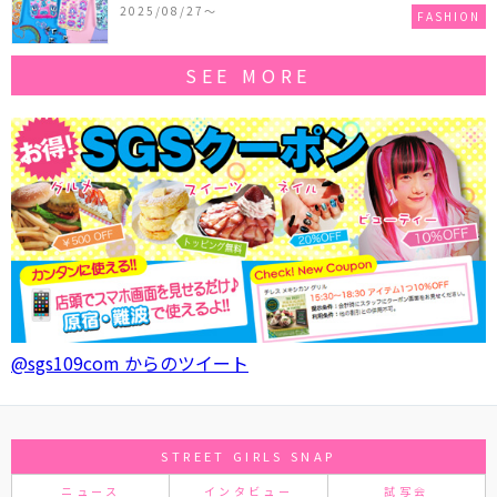
作コレクションを発売♪
2025/08/27〜
FASHION
SEE MORE
@sgs109com からのツイート
STREET GIRLS SNAP
ニュース
インタビュー
試写会