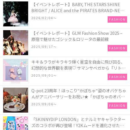
【イベントレポート】BABY, THE STARS SHINE
BRIGHT / ALICE and the PIRATES BRAND-NEW
COLLECTION in TOKYO
2026/02/04〜
FASHION
【イベントレポート】GLM Fashion Show 2025 –
原宿で魅せたゴシック＆ロリータの最前線
2025/09/17〜
FASHION
キキ＆ララがキラキラ輝く星空を自由に飛び回る、
幻想的な世界観を表現♡ サマンサベガから『リトル
ツインスターズ』50周年アニバーサリーイヤー』を
2025/09/01〜
FASHION
記念したコレクションが登場
Q-pot.23周年！ほっこり“かぼちゃ“姿のオバケちゃ
んがアニバーサリーをお祝い★「かぼちゃのオバケ
ーキアクセサリー」が新発売！Q-pot CAFE.では
2025/09/06〜
FASHION
「かぼちゃのオバケーキプレート」も登場
「SKINNYDIP LONDON」とナルミヤキャラクター
ズのコラボが再び登場！Y2Kムードを進化させた新