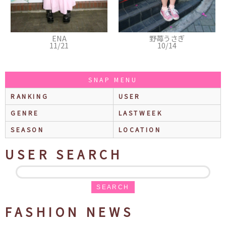
ENA
野苺うさぎ
11/21
10/14
SNAP MENU
RANKING
USER
GENRE
LASTWEEK
SEASON
LOCATION
USER SEARCH
SEARCH
FASHION NEWS