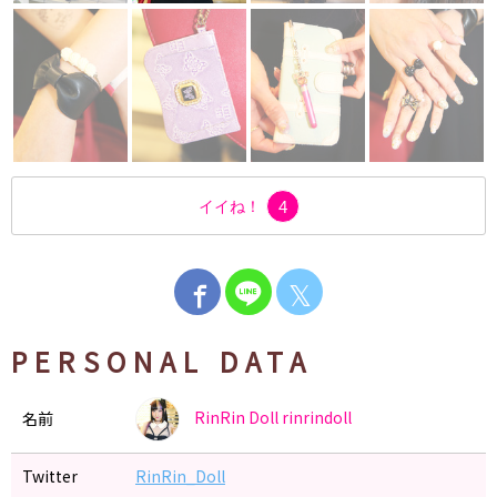
イイね！
4
𝕏
PERSONAL DATA
RinRin Doll
rinrindoll
名前
Twitter
RinRin_Doll