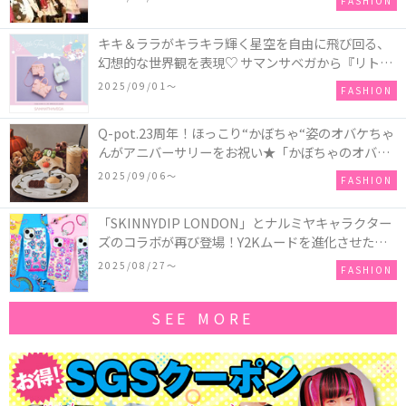
FASHION
キキ＆ララがキラキラ輝く星空を自由に飛び回る、
幻想的な世界観を表現♡ サマンサベガから『リトル
ツインスターズ』50周年アニバーサリーイヤー』を
2025/09/01〜
FASHION
記念したコレクションが登場
Q-pot.23周年！ほっこり“かぼちゃ“姿のオバケちゃ
んがアニバーサリーをお祝い★「かぼちゃのオバケ
ーキアクセサリー」が新発売！Q-pot CAFE.では
2025/09/06〜
FASHION
「かぼちゃのオバケーキプレート」も登場
「SKINNYDIP LONDON」とナルミヤキャラクター
ズのコラボが再び登場！Y2Kムードを進化させた新
作コレクションを発売♪
2025/08/27〜
FASHION
SEE MORE