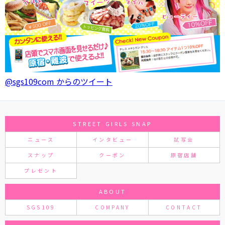
@sgs109com からのツイート
STREET GIRLS SNAP
ニュース
インタビュー
試写会
スナップ
クーポン
原宿店舗
プレゼント
ABOUT
SGS109
COMPANY
CONTACT