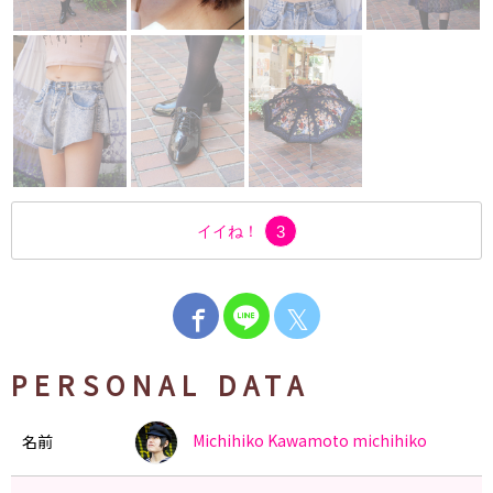
イイね！
3
𝕏
PERSONAL DATA
Michihiko Kawamoto
michihiko
名前