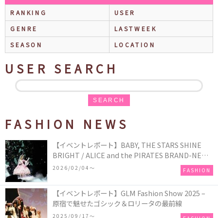
RANKING
USER
GENRE
LASTWEEK
SEASON
LOCATION
USER SEARCH
SEARCH
FASHION NEWS
【イベントレポート】BABY, THE STARS SHINE
BRIGHT / ALICE and the PIRATES BRAND-NEW
COLLECTION in TOKYO
2026/02/04〜
FASHION
【イベントレポート】GLM Fashion Show 2025 –
原宿で魅せたゴシック＆ロリータの最前線
2025/09/17〜