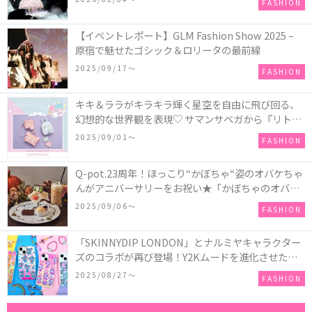
FASHION
【イベントレポート】GLM Fashion Show 2025 –
原宿で魅せたゴシック＆ロリータの最前線
2025/09/17〜
FASHION
キキ＆ララがキラキラ輝く星空を自由に飛び回る、
幻想的な世界観を表現♡ サマンサベガから『リトル
ツインスターズ』50周年アニバーサリーイヤー』を
2025/09/01〜
FASHION
記念したコレクションが登場
Q-pot.23周年！ほっこり“かぼちゃ“姿のオバケちゃ
んがアニバーサリーをお祝い★「かぼちゃのオバケ
ーキアクセサリー」が新発売！Q-pot CAFE.では
2025/09/06〜
FASHION
「かぼちゃのオバケーキプレート」も登場
「SKINNYDIP LONDON」とナルミヤキャラクター
ズのコラボが再び登場！Y2Kムードを進化させた新
作コレクションを発売♪
2025/08/27〜
FASHION