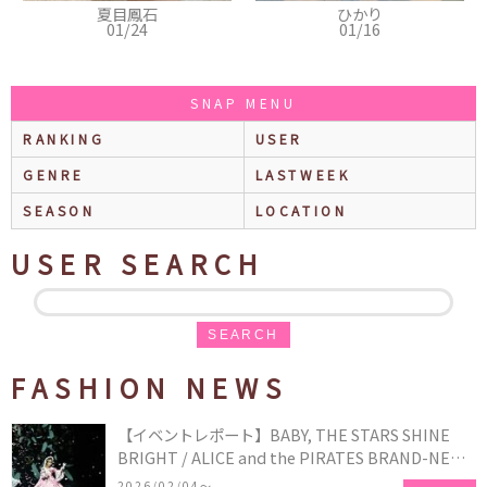
夏目鳳石
ひかり
01/24
01/16
SNAP MENU
RANKING
USER
GENRE
LASTWEEK
SEASON
LOCATION
USER SEARCH
SEARCH
FASHION NEWS
【イベントレポート】BABY, THE STARS SHINE
BRIGHT / ALICE and the PIRATES BRAND-NEW
COLLECTION in TOKYO
2026/02/04〜