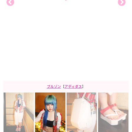
ブルゾン
【
アディダス
】