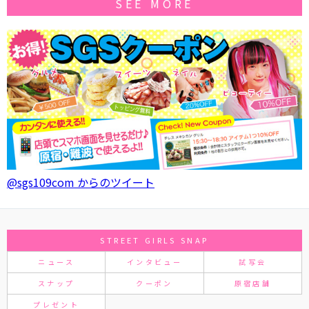
SEE MORE
@sgs109com からのツイート
STREET GIRLS SNAP
ニュース
インタビュー
試写会
スナップ
クーポン
原宿店舗
プレゼント