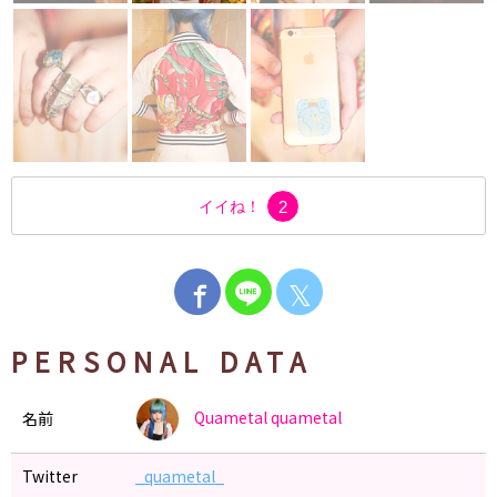
イイね！
2
𝕏
PERSONAL DATA
Quametal
quametal
名前
Twitter
_quametal_