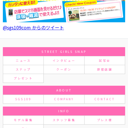
@sgs109com からのツイート
STREET GIRLS SNAP
ニュース
インタビュー
試写会
スナップ
クーポン
原宿店舗
プレゼント
ABOUT
SGS109
COMPANY
CONTACT
INFO
モデル募集
スタッフ募集
プレス様