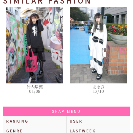
SIMILAR FASHION
まゆき
あやね
12/10
12/06
SNAP MENU
RANKING
USER
GENRE
LASTWEEK