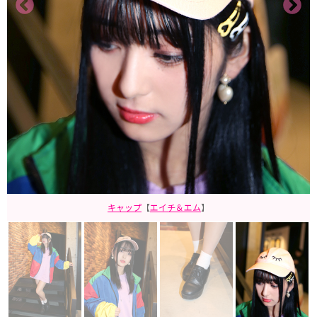
キャップ
【
エイチ＆エム
】