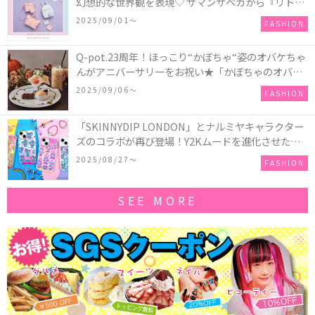
幻想的な世界観を表現♡ サマンサベガから『リトル
ツインスターズ』50周年アニバーサリーイヤー』を
2025/09/01〜
FASHION
記念したコレクションが登場
Q-pot.23周年！ほっこり“かぼちゃ“姿のオバケちゃ
んがアニバーサリーをお祝い★「かぼちゃのオバケ
ーキアクセサリー」が新発売！Q-pot CAFE.では
2025/09/06〜
FASHION
「かぼちゃのオバケーキプレート」も登場
「SKINNYDIP LONDON」とナルミヤキャラクター
ズのコラボが再び登場！Y2Kムードを進化させた新
作コレクションを発売♪
2025/08/27〜
FASHION
SEE MORE