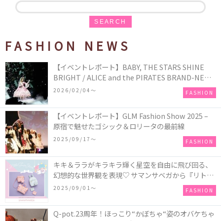
SEARCH
FASHION NEWS
【イベントレポート】BABY, THE STARS SHINE
BRIGHT / ALICE and the PIRATES BRAND-NEW
COLLECTION in TOKYO
2026/02/04〜
FASHION
【イベントレポート】GLM Fashion Show 2025 –
原宿で魅せたゴシック＆ロリータの最前線
2025/09/17〜
FASHION
キキ＆ララがキラキラ輝く星空を自由に飛び回る、
幻想的な世界観を表現♡ サマンサベガから『リトル
ツインスターズ』50周年アニバーサリーイヤー』を
2025/09/01〜
FASHION
記念したコレクションが登場
Q-pot.23周年！ほっこり“かぼちゃ“姿のオバケちゃ