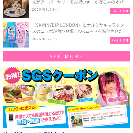
んがアニバーサリーをお祝い★「かぼちゃのオバケ
ーキアクセサリー」が新発売！Q-pot CAFE.では
2025/09/06〜
FASHION
「かぼちゃのオバケーキプレート」も登場
「SKINNYDIP LONDON」とナルミヤキャラクター
ズのコラボが再び登場！Y2Kムードを進化させた新
作コレクションを発売♪
2025/08/27〜
FASHION
SEE MORE