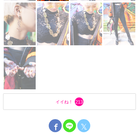
イイね！
213
𝕏