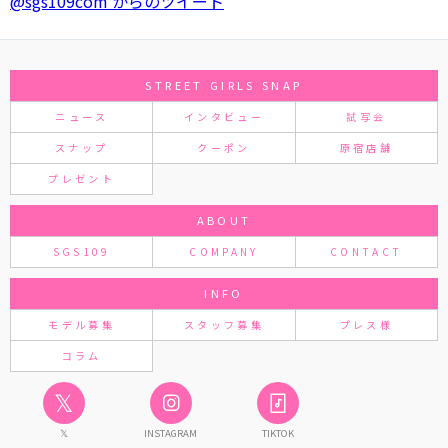
@sgs109com からのツイート
STREET GIRLS SNAP
ニュース
インタビュー
試写会
スナップ
クーポン
原宿店舗
プレゼント
ABOUT
SGS109
COMPANY
CONTACT
INFO
モデル募集
スタッフ募集
プレス様
コラム
𝕏
𝕏
INSTAGRAM
TIKTOK