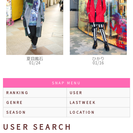
夏目鳳石
ひかり
01/24
01/16
SNAP MENU
RANKING
USER
GENRE
LASTWEEK
SEASON
LOCATION
USER SEARCH