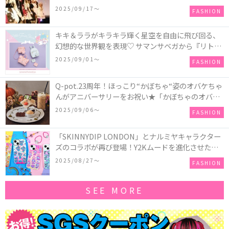
2025/09/17〜
FASHION
キキ＆ララがキラキラ輝く星空を自由に飛び回る、
幻想的な世界観を表現♡ サマンサベガから『リトル
ツインスターズ』50周年アニバーサリーイヤー』を
2025/09/01〜
FASHION
記念したコレクションが登場
Q-pot.23周年！ほっこり“かぼちゃ“姿のオバケちゃ
んがアニバーサリーをお祝い★「かぼちゃのオバケ
ーキアクセサリー」が新発売！Q-pot CAFE.では
2025/09/06〜
FASHION
「かぼちゃのオバケーキプレート」も登場
「SKINNYDIP LONDON」とナルミヤキャラクター
ズのコラボが再び登場！Y2Kムードを進化させた新
作コレクションを発売♪
2025/08/27〜
FASHION
SEE MORE