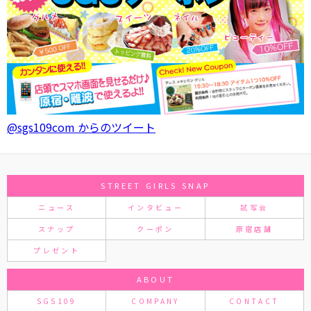
@sgs109com からのツイート
STREET GIRLS SNAP
ニュース
インタビュー
試写会
スナップ
クーポン
原宿店舗
プレゼント
ABOUT
SGS109
COMPANY
CONTACT