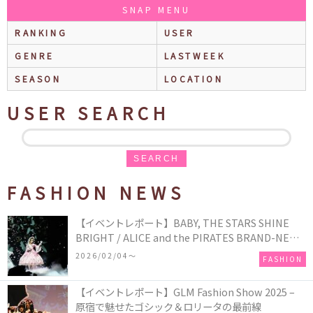
SNAP MENU
RANKING
USER
GENRE
LASTWEEK
SEASON
LOCATION
USER SEARCH
SEARCH
FASHION NEWS
【イベントレポート】BABY, THE STARS SHINE
BRIGHT / ALICE and the PIRATES BRAND-NEW
COLLECTION in TOKYO
2026/02/04〜
FASHION
【イベントレポート】GLM Fashion Show 2025 –
原宿で魅せたゴシック＆ロリータの最前線