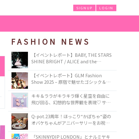
SIGNUP
LOGIN
FASHION NEWS
【イベントレポート】BABY, THE STARS
SHINE BRIGHT / ALICE and the
PIRATES BRAND-NEW COLLECTION in
TOKYO
【イベントレポート】GLM Fashion
Show 2025 – 原宿で魅せたゴシック＆ロ
リータの最前線
キキ＆ララがキラキラ輝く星空を自由に
飛び回る、幻想的な世界観を表現♡ サマ
ンサベガから『リトルツインスターズ』
50周年アニバーサリーイヤー』を記念し
Q-pot.23周年！ほっこり“かぼちゃ“姿の
たコレクションが登場
オバケちゃんがアニバーサリーをお祝い
★「かぼちゃのオバケーキアクセサリ
ー」が新発売！Q-pot CAFE.では「かぼち
「SKINNYDIP LONDON」とナルミヤキ