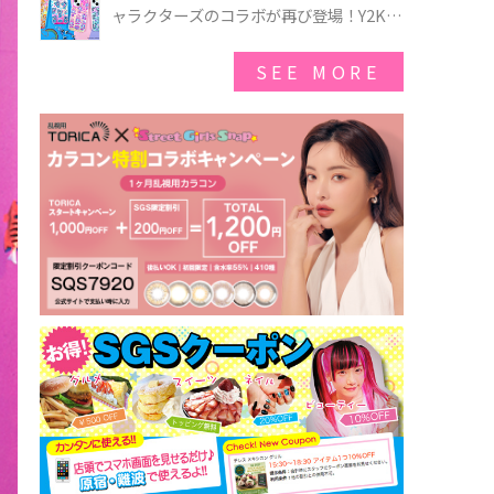
ゃのオバケーキプレート」も登場
ャラクターズのコラボが再び登場！Y2Kム
ードを進化させた新作コレクションを発
売♪
SEE MORE