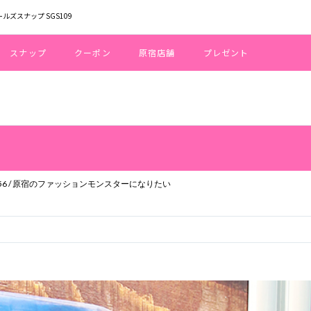
ールズスナップ SGS109
スナップ
クーポン
原宿店舗
プレゼント
WORK:アパレルスタッフ / AGE:18 / HEIGHT:156 / 原宿のファッションモンスターになりたい