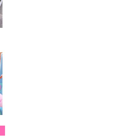
Tシャツ
厚底スニーカー
ショル