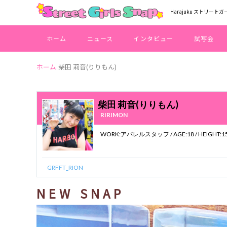
Harajuku ストリートガ
ホーム
ニュース
インタビュー
試写会
ホーム
柴田 莉音(りりもん)
柴田 莉音(りりもん)
RIRIMON
GRFFT_RION
NEW SNAP