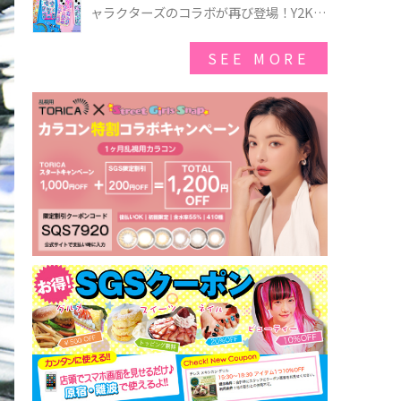
ゃのオバケーキプレート」も登場
ャラクターズのコラボが再び登場！Y2Kム
ードを進化させた新作コレクションを発
売♪
SEE MORE