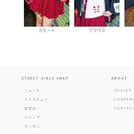
レット
スカート
ブラウス
STREET GIRLS SNAP
ABOUT
ニュース
SGS109
インタビュー
COMPAN
試写会
CONTAC
スナップ
クーポン