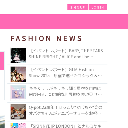
SIGNUP
LOGIN
FASHION NEWS
【イベントレポート】BABY, THE STARS
SHINE BRIGHT / ALICE and the
PIRATES BRAND-NEW COLLECTION in
TOKYO
【イベントレポート】GLM Fashion
Show 2025 – 原宿で魅せたゴシック＆ロ
リータの最前線
キキ＆ララがキラキラ輝く星空を自由に
飛び回る、幻想的な世界観を表現♡ サマ
ンサベガから『リトルツインスターズ』
50周年アニバーサリーイヤー』を記念し
Q-pot.23周年！ほっこり“かぼちゃ“姿の
たコレクションが登場
オバケちゃんがアニバーサリーをお祝い
★「かぼちゃのオバケーキアクセサリ
ー」が新発売！Q-pot CAFE.では「かぼち
「SKINNYDIP LONDON」とナルミヤキ