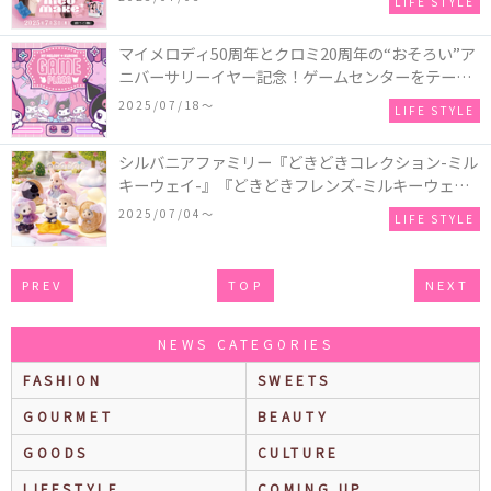
LIFE STYLE
ムセンターに登場！
マイメロディ50周年とクロミ20周年の“おそろい”ア
ニバーサリーイヤー記念！ゲームセンターをテーマ
にした「MY MELODY ♡ KUROMI GAME PLAZA」
2025/07/18〜
LIFE STYLE
がSHIBUYA TSUTAYAにて期間限定で開催！
シルバニアファミリー『どきどきコレクション-ミル
キーウェイ-』『どきどきフレンズ-ミルキーウェ
イ-』が新登場！月や星をイメージした衣装が可愛い
2025/07/04〜
LIFE STYLE
♡
PREV
TOP
NEXT
NEWS CATEGORIES
FASHION
SWEETS
GOURMET
BEAUTY
GOODS
CULTURE
LIFESTYLE
COMING UP