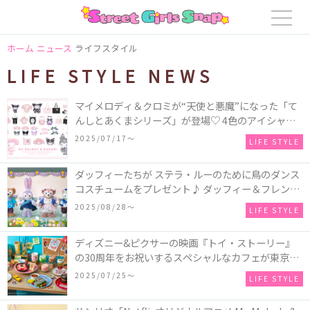
ホーム
ニュース
ライフスタイル
LIFE STYLE NEWS
マイメロディ＆クロミが“天使と悪魔”になった「て
んしとあくまシリーズ」が登場♡ 4色のアイシャド
ウにハイライトとアイブロウを加えたマルチパレッ
2025/07/17〜
LIFE STYLE
トも！
ダッフィーたちが ステラ・ルーのために鳥のダンス
コスチュームをプレゼント♪ ダッフィー＆フレンズ
の「ウィッシング・ウィングス」グッズやフードス
2025/08/28〜
LIFE STYLE
ーベニアなどが新登場
ディズニー&ピクサーの映画『トイ・ストーリー』
の30周年をお祝いするスペシャルなカフェが東京、
大阪、名古屋に登場！ウッディやバズ、ロッツォ、
2025/07/25〜
LIFE STYLE
ギャビー・ギャビーなど人気キャラクターをイメー
ジしたメニューがいっぱい♪