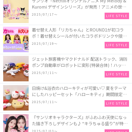
サンリオ「Netflixオリジナルアニメ My Melody &
Kuromi デザインシリーズ」が発売！アニメの世界
からそのまま飛び出したような、羊毛マスコット風
2025/07/17〜
LIFE STYLE
のデザイン♡
着せ替え人形「リカちゃん」とROUND1が初コラ
ボ！着せ替えシールが付いたコラボドリンクや限定
リカちゃんグッズが登場
2025/07/19〜
LIFE STYLE
ジェット旅客機やマクドナルド 配送トラック、消防
ポンプ自動車がロボットに変形(特装合体)！ハッピ
ーセット「特装合体ロボ ジョブレイバー」が期間限
2025/07/11〜
LIFE STYLE
定で発売
日焼け&浴衣のハローキティが可愛い♡ 夏をテーマ
にしたハッピーセット「ハローキティ」期間限定で
販売！
2025/07/11〜
LIFE STYLE
『サンリオキャラクターズ』がふわふわ天使になっ
た描き下ろしデザインも♪ “キラちゅる盛り”が特徴
のセガのプリクラ機『NICO MAKE』が全国のゲー
2025/07/03〜