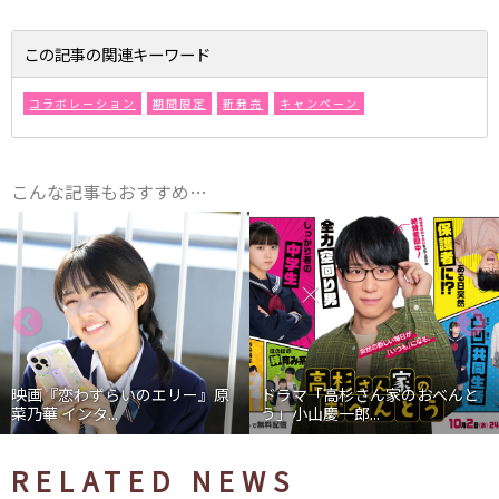
この記事の関連キーワード
コラボレーション
期間限定
新発売
キャンペーン
こんな記事もおすすめ…
映画『恋わずらいのエリー』原
ドラマ「高杉さん家のおべんと
菜乃華 インタ...
う」小山慶一郎...
RELATED NEWS