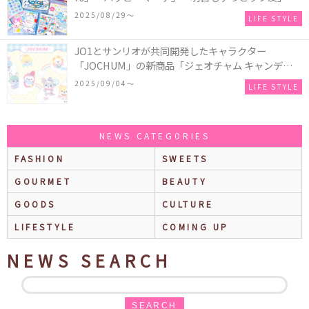
どの「カンペンケース」や「遊べるメモ帳」が発売
2025/08/29〜
LIFE STYLE
♪
JO1とサンリオが共同開発したキャラクター
「JOCHUM」の新商品「ジェオチャム キャンディデ
ザインシリーズ」が発売！一部店舗限定で特別装飾
2025/09/04〜
LIFE STYLE
やノベルティ配付も☆
NEWS CATEGORIES
FASHION
SWEETS
GOURMET
BEAUTY
GOODS
CULTURE
LIFESTYLE
COMING UP
NEWS SEARCH
SEARCH