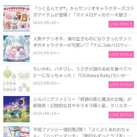
「つくるんです®」からサンリオキャラクターズコラ
ボアイテムが登場！「マイメロディのケーキ屋さ
ん」などミニチュアハウス8種類と、「シナモロール
2025/09/20〜
LIFE STYLE
のメリーゴーランド」などオルゴールで動く仕掛け
付きのウッドパズル2種類♪
人魚やクリオネ、海の生きものになりきったサンリ
オのキャラクターが可愛い♡『ナムコdeハロウィン
2025～マーメイドファンタジー～』全国のアミュー
2025/09/05〜
LIFE STYLE
ズメント施設「ナムコ」「ナムコオンラインクレー
ン」で開催！
ちいかわ、ハチワレ、うさぎが謎のあめを食べてベ
ビーになっちゃった！『Chiikawa Baby(ちいかわベ
ビー)』の催事を全国14か所で開催！
2025/09/05〜
LIFE STYLE
シルバニアファミリー「妖精の森と魔法のお城」が
新発売！幻想的な月やキラキラ輝く星、クリスタル
などの装飾がお城を彩る♡
2025/09/13〜
LIFE STYLE
平成ファンシー復刻第2弾！「ぷくぷくあわわちゃ
ん」「ハッピーマーチ」「明日もずっとラブ友」な