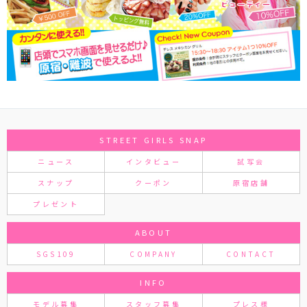
STREET GIRLS SNAP
ニュース
インタビュー
試写会
スナップ
クーポン
原宿店舗
プレゼント
ABOUT
SGS109
COMPANY
CONTACT
INFO
モデル募集
スタッフ募集
プレス様