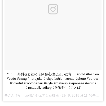
^_^ ・ 外斜視と並の信仰 狭心症と凪いだ青 ・ #ootd #fashion
#code #swag #harajuku #tokyofashion #snap #photo #portrait
#colorful #twotonehair #style #makeup #japanese #words
#instadaily #diary #服飾学生 #ことば
帝
さん(@sm_xolll)がシェアした投稿 -
2月 8, 2018 at 11:46午後 PST