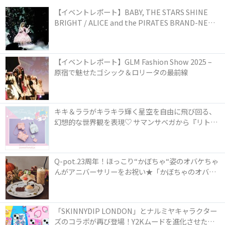
【イベントレポート】BABY, THE STARS SHINE
BRIGHT / ALICE and the PIRATES BRAND-NEW
COLLECTION in TOKYO
【イベントレポート】GLM Fashion Show 2025 –
原宿で魅せたゴシック＆ロリータの最前線
キキ＆ララがキラキラ輝く星空を自由に飛び回る、
幻想的な世界観を表現♡ サマンサベガから『リトル
ツインスターズ』50周年アニバーサリーイヤー』を
記念したコレクションが登場
Q-pot.23周年！ほっこり“かぼちゃ“姿のオバケちゃ
んがアニバーサリーをお祝い★「かぼちゃのオバケ
ーキアクセサリー」が新発売！Q-pot CAFE.では
「かぼちゃのオバケーキプレート」も登場
「SKINNYDIP LONDON」とナルミヤキャラクター
ズのコラボが再び登場！Y2Kムードを進化させた新