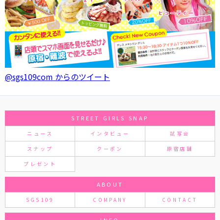
@sgs109com からのツイート
STREET GIRLS SNAP
ニュース
インタビュー
試写会
スナップ
クーポン
原宿店舗
プレゼント
ABOUT
SGS109
COMPANY
CONTACT
INFO