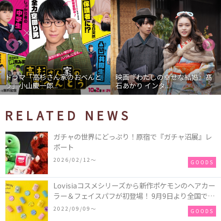
ドラマ「高杉さん家のおべんと
映画『わたしの幸せな結婚』髙
う」小山慶一郎...
石あかり インタ...
RELATED NEWS
ガチャの世界にどっぷり！原宿で『ガチャ沼展』レ
ポート
2026/02/12〜
GOODS
Lovisiaコスメシリーズから新作ポケモンのヘアカー
ラー＆フェイスパフが初登場！ 9月9日より全国で販
売開始♪
2022/09/09〜
GOODS