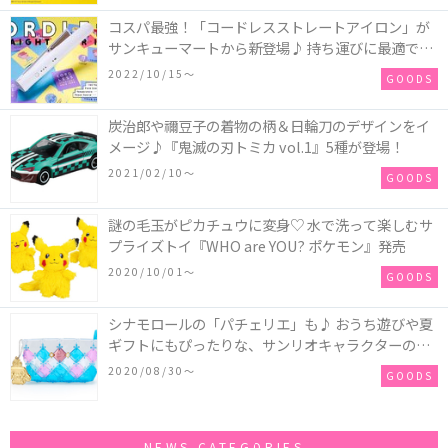
コスパ最強！「コードレスストレートアイロン」が
サンキューマートから新登場♪ 持ち運びに最適でど
こでも簡単にヘアセットが叶う！
2022/10/15〜
GOODS
炭治郎や禰豆子の着物の柄＆日輪刀のデザインをイ
メージ♪『鬼滅の刃トミカ vol.1』5種が登場！
2021/02/10〜
GOODS
謎の毛玉がピカチュウに変身♡ 水で洗って楽しむサ
プライズトイ『WHO are YOU? ポケモン』発売
2020/10/01〜
GOODS
シナモロールの「パチェリエ」も♪ おうち遊びや夏
ギフトにもぴったりな、サンリオキャラクターのお
もちゃが発売中！
2020/08/30〜
GOODS
NEWS CATEGORIES