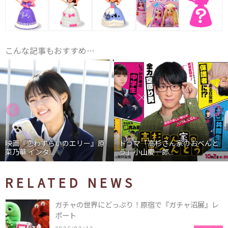
こんな記事もおすすめ…
映画『恋わずらいのエリー』原
ドラマ「高杉さん家のおべんと
菜乃華 インタ...
う」小山慶一郎...
RELATED NEWS
ガチャの世界にどっぷり！原宿で『ガチャ沼展』レ
ポート