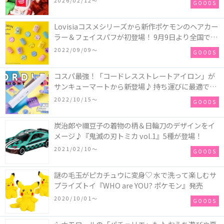
2026/02/12〜
GOODS
Lovisiaコスメシリーズから新作ポケモンのヘアカー
ラー＆フェイスパフが初登場！ 9月9日より全国で販
売開始♪
2022/09/09〜
GOODS
コスパ最強！「コードレスストレートアイロン」が
サンキューマートから新登場♪ 持ち運びに最適でど
こでも簡単にヘアセットが叶う！
2022/10/15〜
GOODS
炭治郎や禰豆子の着物の柄＆日輪刀のデザインをイ
メージ♪『鬼滅の刃トミカ vol.1』5種が登場！
2021/02/10〜
GOODS
謎の毛玉がピカチュウに変身♡ 水で洗って楽しむサ
プライズトイ『WHO are YOU? ポケモン』発売
2020/10/01〜
GOODS