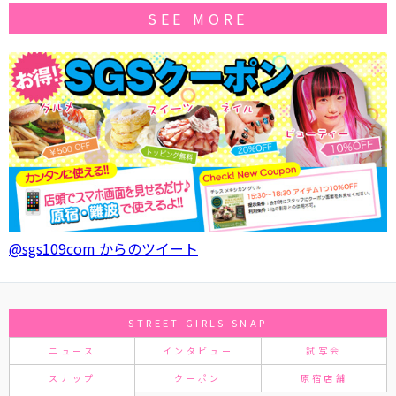
SEE MORE
@sgs109com からのツイート
STREET GIRLS SNAP
ニュース
インタビュー
試写会
スナップ
クーポン
原宿店舗