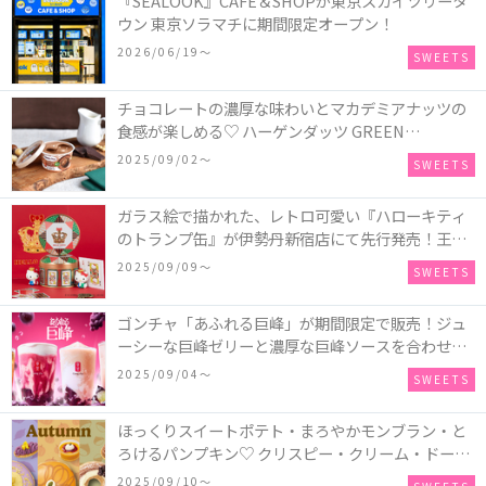
『SEALOOK』CAFE＆SHOPが東京スカイツリータ
ウン 東京ソラマチに期間限定オープン！
2026/06/19〜
SWEETS
チョコレートの濃厚な味わいとマカデミアナッツの
食感が楽しめる♡ ハーゲンダッツ GREEN
CRAFT(グリーンクラフト) ミニカップ『チョコレー
2025/09/02〜
SWEETS
ト＆マカデミア』が新発売
ガラス絵で描かれた、レトロ可愛い『ハローキティ
のトランプ缶』が伊勢丹新宿店にて先行発売！王冠
キティのフィギュア、キティトランプのステッカー
2025/09/09〜
SWEETS
付き♡
ゴンチャ「あふれる巨峰」が期間限定で販売！ジュ
ーシーな巨峰ゼリーと濃厚な巨峰ソースを合わせた
ミルクティー、ティーエード、ジェラッティー、ス
2025/09/04〜
SWEETS
パークリングティーが登場♪
ほっくりスイートポテト・まろやかモンブラン・と
ろけるパンプキン♡ クリスピー・クリーム・ドーナ
ツに“いも”“栗“”かぼちゃ“を使用し、秋らしい人気
2025/09/10〜