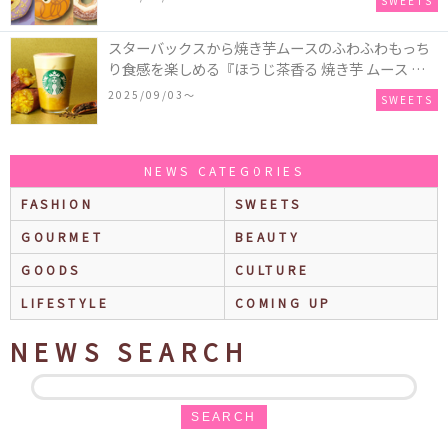
SWEETS
スイーツを表現した新商品が発売！
スターバックスから焼き芋ムースのふわふわもっち
り食感を楽しめる『ほうじ茶香る 焼き芋 ムース テ
ィー ラテ』が新発売！大好評の『チョコレート ムー
2025/09/03〜
SWEETS
ス ラテ』も再登場♪
NEWS CATEGORIES
FASHION
SWEETS
GOURMET
BEAUTY
GOODS
CULTURE
LIFESTYLE
COMING UP
NEWS SEARCH
SEARCH