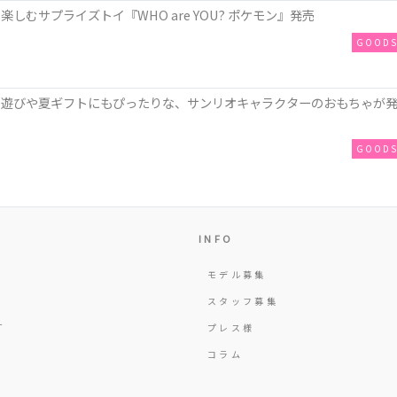
しむサプライズトイ『WHO are YOU? ポケモン』発売
GOOD
ち遊びや夏ギフトにもぴったりな、サンリオキャラクターのおもちゃが
GOOD
INFO
モデル募集
Y
スタッフ募集
T
プレス様
コラム