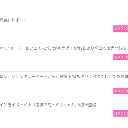
沼展』レポート
GOOD
ンのヘアカーラー＆フェイスパフが初登場！ 9月9日より全国で販売開始♪
GOOD
ロン」がサンキューマートから新登場♪ 持ち運びに最適でどこでも簡
GOOD
ンをイメージ♪『鬼滅の刃トミカ vol.1』5種が登場！
GOOD