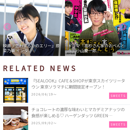
映画『恋わずらいのエリー』原
ドラマ「高杉さん家のおべんと
菜乃華 インタ...
う」小山慶一郎...
RELATED NEWS
『SEALOOK』CAFE＆SHOPが東京スカイツリータ
ウン 東京ソラマチに期間限定オープン！
2026/06/19〜
SWEETS
チョコレートの濃厚な味わいとマカデミアナッツの
食感が楽しめる♡ ハーゲンダッツ GREEN
CRAFT(グリーンクラフト) ミニカップ『チョコレー
2025/09/02〜
SWEETS
ト＆マカデミア』が新発売