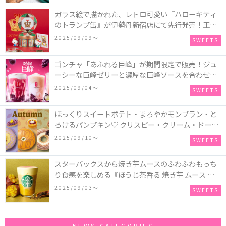
ガラス絵で描かれた、レトロ可愛い『ハローキティ
のトランプ缶』が伊勢丹新宿店にて先行発売！王冠
キティのフィギュア、キティトランプのステッカー
2025/09/09〜
SWEETS
付き♡
ゴンチャ「あふれる巨峰」が期間限定で販売！ジュ
ーシーな巨峰ゼリーと濃厚な巨峰ソースを合わせた
ミルクティー、ティーエード、ジェラッティー、ス
2025/09/04〜
SWEETS
パークリングティーが登場♪
ほっくりスイートポテト・まろやかモンブラン・と
ろけるパンプキン♡ クリスピー・クリーム・ドーナ
ツに“いも”“栗“”かぼちゃ“を使用し、秋らしい人気
2025/09/10〜
SWEETS
スイーツを表現した新商品が発売！
スターバックスから焼き芋ムースのふわふわもっち
り食感を楽しめる『ほうじ茶香る 焼き芋 ムース テ
ィー ラテ』が新発売！大好評の『チョコレート ムー
2025/09/03〜
SWEETS
ス ラテ』も再登場♪
NEWS CATEGORIES