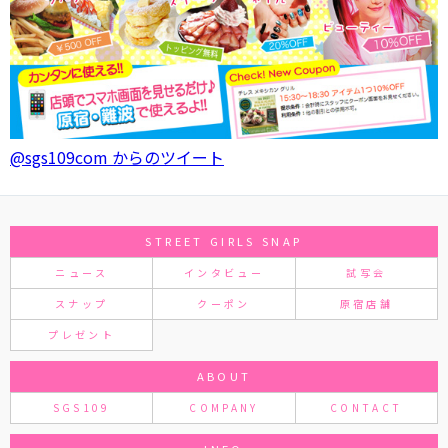
@sgs109com からのツイート
STREET GIRLS SNAP
ニュース
インタビュー
試写会
スナップ
クーポン
原宿店舗
プレゼント
ABOUT
SGS109
COMPANY
CONTACT