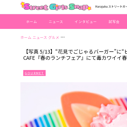
Harajuku ストリートガ
ホーム
ニュース
インタビュー
試写会
ホーム
ニュース
グルメ
【写真 5/13】“花見でごじゃるバーガー
【写真 5/13】“花見でごじゃるバーガー”に“ピ
CAFE『春のランチフェア』にて毒カワイイ
GOURMET