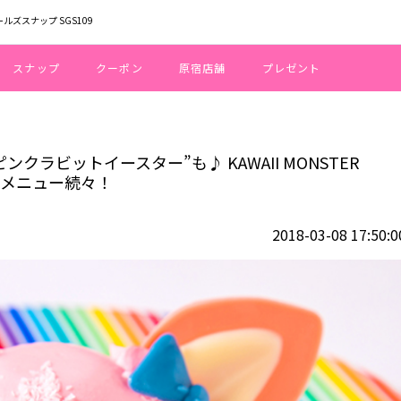
ールズスナップ SGS109
スナップ
クーポン
原宿店舗
プレゼント
”に“ピンクラビットイースター”も♪ KAWAII MONSTER CAFE『春のラ
ンクラビットイースター”も♪ KAWAII MONSTER
春メニュー続々！
2018-03-08 17:50:0