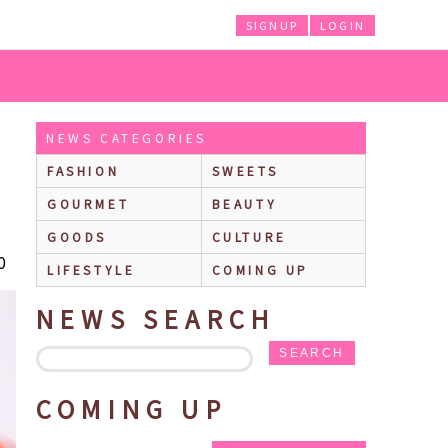
SIGNUP
LOGIN
ンチフェア』にて毒カワイイ春メニュー続々！
NEWS CATEGORIES
FASHION
SWEETS
GOURMET
BEAUTY
GOODS
CULTURE
0
LIFESTYLE
COMING UP
NEWS SEARCH
SEARCH
COMING UP