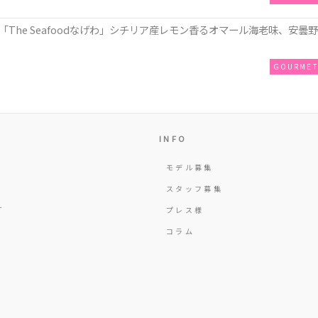
The Seafoodなげわ」シチリア産レモン香るオマール海老味、安曇野
GOURME
INFO
モデル募集
Y
スタッフ募集
T
プレス様
コラム