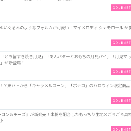
GOURME
ぬいぐるみのようなフォルムが可愛い「マイメロディ シナモロール か
GOURME
に「とろ旨すき焼き月見」「あんバターとおもちの月見パイ」「月見マ 
味」が新登場！
GOURME
！？東ハトから「キャラメルコーン」「ポテコ」のハロウィン限定商品
GOURME
ZAベーコン＆チーズ』が新発売！米粉を配合したもっちり生地×ごろごろ具
♪
GOURME