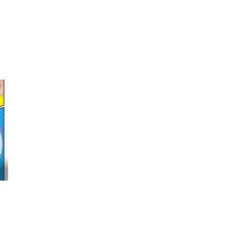
映画『わたしの幸せな結婚』髙石あかり インタ...