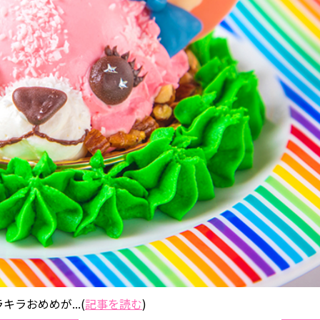
ラおめめが...(
記事を読む
)