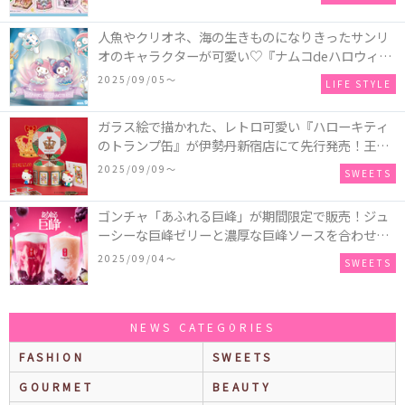
のメリーゴーランド」などオルゴールで動く仕掛け
付きのウッドパズル2種類♪
人魚やクリオネ、海の生きものになりきったサンリ
オのキャラクターが可愛い♡『ナムコdeハロウィン
2025～マーメイドファンタジー～』全国のアミュー
2025/09/05〜
LIFE STYLE
ズメント施設「ナムコ」「ナムコオンラインクレー
ン」で開催！
ガラス絵で描かれた、レトロ可愛い『ハローキティ
のトランプ缶』が伊勢丹新宿店にて先行発売！王冠
キティのフィギュア、キティトランプのステッカー
2025/09/09〜
SWEETS
付き♡
ゴンチャ「あふれる巨峰」が期間限定で販売！ジュ
ーシーな巨峰ゼリーと濃厚な巨峰ソースを合わせた
ミルクティー、ティーエード、ジェラッティー、ス
2025/09/04〜
SWEETS
パークリングティーが登場♪
NEWS CATEGORIES
FASHION
SWEETS
GOURMET
BEAUTY