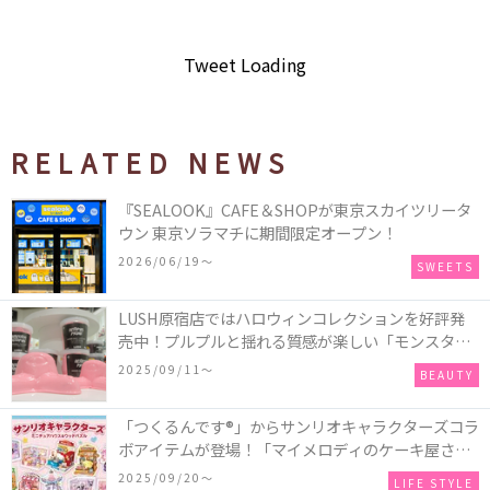
Tweet Loading
RELATED NEWS
『SEALOOK』CAFE＆SHOPが東京スカイツリータ
ウン 東京ソラマチに期間限定オープン！
2026/06/19〜
SWEETS
LUSH原宿店ではハロウィンコレクションを好評発
売中！プルプルと揺れる質感が楽しい「モンスター
オクトパス」や定番の「ゴースティー」「パンキン
2025/09/11〜
BEAUTY
ナンキン」など♪＜レポ＞
「つくるんです®」からサンリオキャラクターズコラ
ボアイテムが登場！「マイメロディのケーキ屋さ
ん」などミニチュアハウス8種類と、「シナモロール
2025/09/20〜
LIFE STYLE