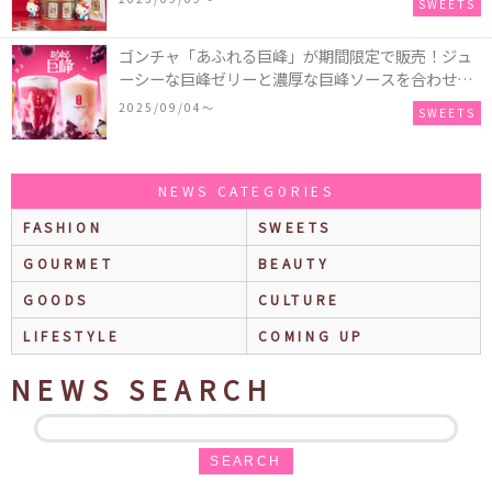
SWEETS
付き♡
ゴンチャ「あふれる巨峰」が期間限定で販売！ジュ
ーシーな巨峰ゼリーと濃厚な巨峰ソースを合わせた
ミルクティー、ティーエード、ジェラッティー、ス
2025/09/04〜
SWEETS
パークリングティーが登場♪
NEWS CATEGORIES
FASHION
SWEETS
GOURMET
BEAUTY
GOODS
CULTURE
LIFESTYLE
COMING UP
NEWS SEARCH
SEARCH