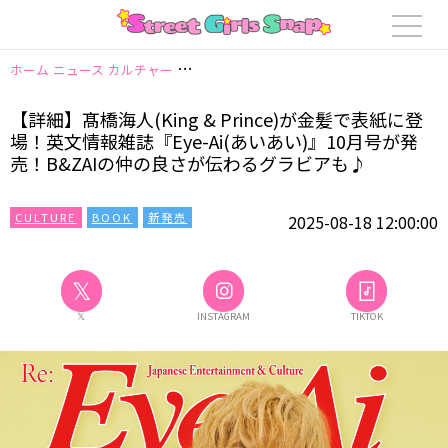
ホーム
ニュース
カルチャー
【詳細】髙橋海人(King & Prince)が金
【詳細】髙橋海人(King & Prince)が金髪で表紙に登
場！英文情報雑誌『Eye-Ai(あいあい)』10月号が発
売！B&ZAIの仲の良さが伝わるグラビアも♪
CULTURE
BOOK
新発売
2025-08-18 12:00:00
𝕏
𝕏
INSTAGRAM
TIKTOK