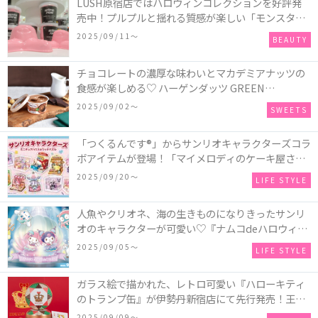
LUSH原宿店ではハロウィンコレクションを好評発
売中！プルプルと揺れる質感が楽しい「モンスター
オクトパス」や定番の「ゴースティー」「パンキン
2025/09/11〜
BEAUTY
ナンキン」など♪＜レポ＞
チョコレートの濃厚な味わいとマカデミアナッツの
食感が楽しめる♡ ハーゲンダッツ GREEN
CRAFT(グリーンクラフト) ミニカップ『チョコレー
2025/09/02〜
SWEETS
ト＆マカデミア』が新発売
「つくるんです®」からサンリオキャラクターズコラ
ボアイテムが登場！「マイメロディのケーキ屋さ
ん」などミニチュアハウス8種類と、「シナモロール
2025/09/20〜
LIFE STYLE
のメリーゴーランド」などオルゴールで動く仕掛け
付きのウッドパズル2種類♪
人魚やクリオネ、海の生きものになりきったサンリ
オのキャラクターが可愛い♡『ナムコdeハロウィン
2025～マーメイドファンタジー～』全国のアミュー
2025/09/05〜
LIFE STYLE
ズメント施設「ナムコ」「ナムコオンラインクレー
ン」で開催！
ガラス絵で描かれた、レトロ可愛い『ハローキティ
のトランプ缶』が伊勢丹新宿店にて先行発売！王冠
キティのフィギュア、キティトランプのステッカー
2025/09/09〜