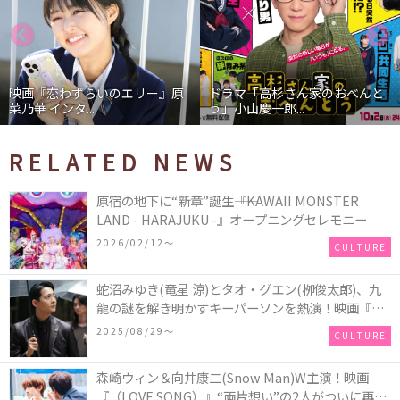
映画『恋わずらいのエリー』原
ドラマ「高杉さん家のおべんと
菜乃華 インタ...
う」小山慶一郎...
RELATED NEWS
原宿の地下に“新章”誕生――『KAWAII MONSTER
LAND - HARAJUKU -』オープニングセレモニー
2026/02/12〜
CULTURE
蛇沼みゆき(⻯星 涼)とタオ・グエン(栁俊太郎)、九
⿓の謎を解き明かすキーパーソンを熱演！映画『九
⿓ジェネリックロマンス』初場⾯カットを解禁！
2025/08/29〜
CULTURE
森崎ウィン＆向井康二(Snow Man)W主演！映画
『（LOVE SONG）』“両片想い”の2人がついに再