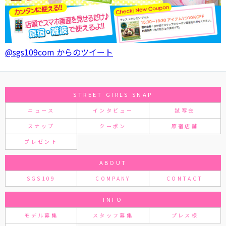
@sgs109com からのツイート
STREET GIRLS SNAP
ニュース
インタビュー
試写会
スナップ
クーポン
原宿店舗
プレゼント
ABOUT
SGS109
COMPANY
CONTACT
INFO
モデル募集
スタッフ募集
プレス様