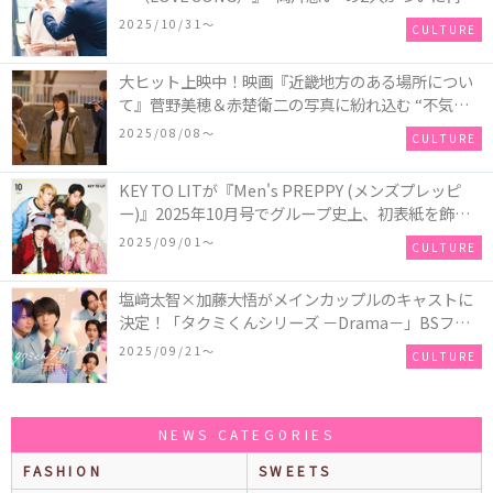
会！ソウタとカイ、切なさと希望が交錯する運命の
2025/10/31〜
CULTURE
瞬間を切り取った場面写真が解禁
大ヒット上映中！映画『近畿地方のある場所につい
て』菅野美穂＆赤楚衛二の写真に紛れ込む “不気味
なお札”の正体とは！？
2025/08/08〜
CULTURE
KEY TO LITが『Men's PREPPY (メンズプレッピ
ー)』2025年10月号でグループ史上、初表紙を飾
る！高橋恭平(なにわ男子)はネクタイ＆ジャケッ
2025/09/01〜
CULTURE
ト、リムレスメガネを身に着けたCoolな姿で登場
塩﨑太智×加藤大悟がメインカップルのキャストに
決定！「タクミくんシリーズ －Drama－」BSフ
ジ・FODにて放送＆独占配信決定！シリーズ累計
2025/09/21〜
CULTURE
500万部を超える大人気BL小説、初の連続ドラマ
化！
NEWS CATEGORIES
FASHION
SWEETS