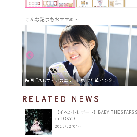
こんな記事もおすすめ…
映画『恋わずらいのエリー』原 菜乃華 インタ...
RELATED NEWS
【イベントレポート】BABY, THE STARS SHIN
in TOKYO
2026/02/04〜