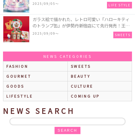
2025～マーメイドファンタジー～』全国のアミュー
2025/09/05〜
LIFE STYLE
ズメント施設「ナムコ」「ナムコオンラインクレー
ン」で開催！
ガラス絵で描かれた、レトロ可愛い『ハローキティ
のトランプ缶』が伊勢丹新宿店にて先行発売！王冠
キティのフィギュア、キティトランプのステッカー
2025/09/09〜
SWEETS
付き♡
NEWS CATEGORIES
FASHION
SWEETS
GOURMET
BEAUTY
GOODS
CULTURE
LIFESTYLE
COMING UP
NEWS SEARCH
SEARCH