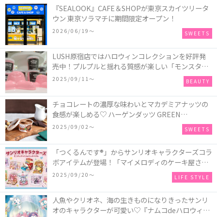
『SEALOOK』CAFE＆SHOPが東京スカイツリータ
ウン 東京ソラマチに期間限定オープン！
2026/06/19〜
SWEETS
LUSH原宿店ではハロウィンコレクションを好評発
売中！プルプルと揺れる質感が楽しい「モンスター
オクトパス」や定番の「ゴースティー」「パンキン
2025/09/11〜
BEAUTY
ナンキン」など♪＜レポ＞
チョコレートの濃厚な味わいとマカデミアナッツの
食感が楽しめる♡ ハーゲンダッツ GREEN
CRAFT(グリーンクラフト) ミニカップ『チョコレー
2025/09/02〜
SWEETS
ト＆マカデミア』が新発売
「つくるんです®」からサンリオキャラクターズコラ
ボアイテムが登場！「マイメロディのケーキ屋さ
ん」などミニチュアハウス8種類と、「シナモロール
2025/09/20〜
LIFE STYLE
のメリーゴーランド」などオルゴールで動く仕掛け
付きのウッドパズル2種類♪
人魚やクリオネ、海の生きものになりきったサンリ
オのキャラクターが可愛い♡『ナムコdeハロウィン