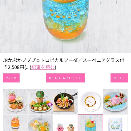
ぷかぷかプププ☆トロピカルソーダ／スーベニアグラス付
き2,508円(...(
記事を読む
)
PREV
READ ARTICLE
NEXT