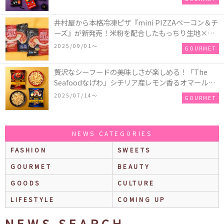
井村屋から本格冷凍ピザ『mini PIZZAベーコン＆チ
ーズ』が新発売！米粉を配合したもっちり生地×ご
ろごろ具材×とろけるチーズで満足感たっぷりのピ
2025/09/01〜
GOURMET
ザ♪
贅沢なシーフードの美味しさが楽しめる！「The
Seafoodなげわ」シチリア産レモン香るオマール海
老味、安曇野産わさび香るうに味が期間限定で新発
2025/07/14〜
GOURMET
売
NEWS CATEGORIES
FASHION
SWEETS
GOURMET
BEAUTY
GOODS
CULTURE
LIFESTYLE
COMING UP
NEWS SEARCH