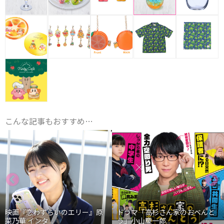
こんな記事もおすすめ…
映画『恋わずらいのエリー』原
ドラマ「高杉さん家のおべんと
菜乃華 インタ...
う」小山慶一郎...