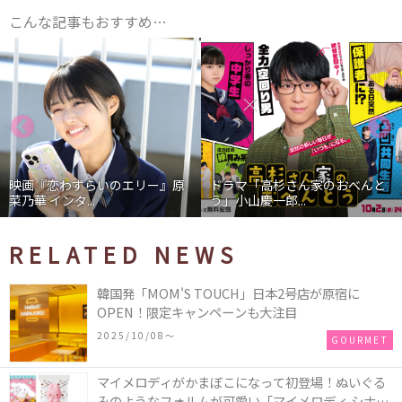
こんな記事もおすすめ…
映画『恋わずらいのエリー』原
ドラマ「高杉さん家のおべんと
菜乃華 インタ...
う」小山慶一郎...
RELATED NEWS
韓国発「MOM'S TOUCH」日本2号店が原宿に
OPEN！限定キャンペーンも大注目
2025/10/08〜
GOURMET
マイメロディがかまぼこになって初登場！ぬいぐる
みのようなフォルムが可愛い「マイメロディ シナモ