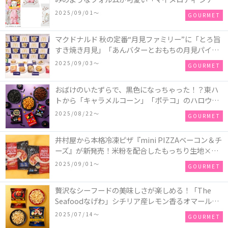
ロール かまぼこ」が新発売
2025/09/01〜
GOURMET
マクドナルド 秋の定番“月見ファミリー”に「とろ旨
すき焼き月見」「あんバターとおもちの月見パイ」
「月見マ ックシェイク 山梨県産シャインマスカット
2025/09/03〜
GOURMET
味」が新登場！
おばけのいたずらで、黒色になっちゃった！？東ハ
トから「キャラメルコーン」「ポテコ」のハロウィ
ン限定商品が新発売♪
2025/08/22〜
GOURMET
井村屋から本格冷凍ピザ『mini PIZZAベーコン＆チ
ーズ』が新発売！米粉を配合したもっちり生地×ご
ろごろ具材×とろけるチーズで満足感たっぷりのピ
2025/09/01〜
GOURMET
ザ♪
贅沢なシーフードの美味しさが楽しめる！「The
Seafoodなげわ」シチリア産レモン香るオマール海
老味、安曇野産わさび香るうに味が期間限定で新発
2025/07/14〜
GOURMET
売