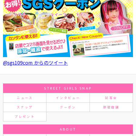
@sgs109com からのツイート
STREET GIRLS SNAP
ニュース
インタビュー
試写会
スナップ
クーポン
原宿店舗
プレゼント
ABOUT