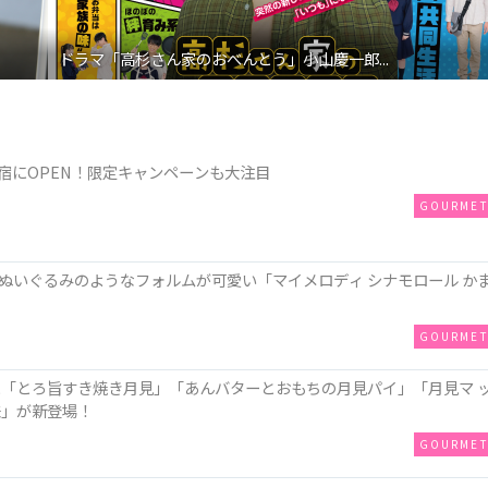
ドラマ「高杉さん家のおべんとう」小山慶一郎...
が原宿にOPEN！限定キャンペーンも大注目
GOURME
ぬいぐるみのようなフォルムが可愛い「マイメロディ シナモロール か
GOURME
に「とろ旨すき焼き月見」「あんバターとおもちの月見パイ」「月見マ 
味」が新登場！
GOURME