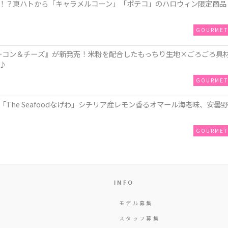
！？東ハトから「キャラメルコーン」「ポテコ」のハロウィン限定商品
GOURME
ZAベーコン＆チーズ』が新発売！米粉を配合したもっちり生地×ごろごろ具
♪
GOURME
The Seafoodなげわ」シチリア産レモン香るオマール海老味、安曇野
GOURME
INFO
モデル募集
Y
スタッフ募集