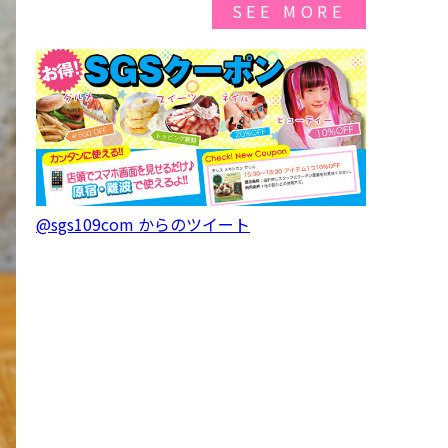
SEE MORE
@sgs109com からのツイート