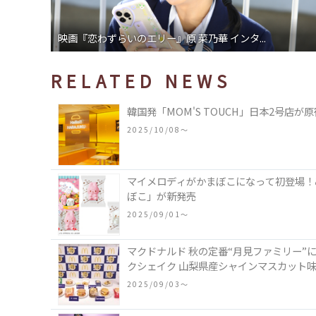
映画『恋わずらいのエリー』原 菜乃華 インタ...
RELATED NEWS
韓国発「MOM'S TOUCH」日本2号店
2025/10/08〜
マイメロディがかまぼこになって初登場！
ぼこ」が新発売
2025/09/01〜
マクドナルド 秋の定番“月見ファミリー”
クシェイク 山梨県産シャインマスカット
2025/09/03〜