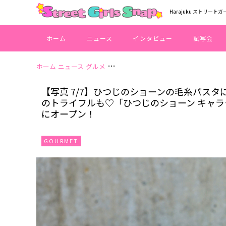
Harajuku ストリートガ
ホーム
ニュース
インタビュー
試写会
ホーム
ニュース
グルメ
【写真 7/7】ひつじのショーンの毛糸
【写真 7/7】ひつじのショーンの毛糸パス
のトライフルも♡「ひつじのショーン キャラ
にオープン！
GOURMET