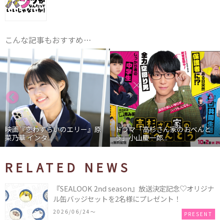
こんな記事もおすすめ…
映画『恋わずらいのエリー』原
ドラマ「高杉さん家のおべんと
菜乃華 インタ...
う」小山慶一郎...
RELATED NEWS
『SEALOOK 2nd season』放送決定記念♡オリジナ
ル缶バッジセットを2名様にプレゼント！
2026/06/24〜
PRESENT