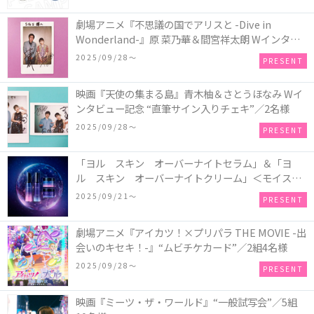
劇場アニメ『不思議の国でアリスと -Dive in
Wonderland-』原 菜乃華＆間宮祥太朗 Wインタビ
ュー記念 “直筆サイン入りチェキ”／1名様
2025/09/28〜
PRESENT
映画『天使の集まる島』青木柚＆さとうほなみ Wイ
ンタビュー記念 “直筆サイン入りチェキ”／2名様
2025/09/28〜
PRESENT
「ヨル スキン オーバーナイトセラム」＆「ヨ
ル スキン オーバーナイトクリーム」＜モイスト
セット＞＜クリア セット＞／各1名様・計2名様
2025/09/21〜
PRESENT
劇場アニメ『アイカツ！×プリパラ THE MOVIE -出
会いのキセキ！-』“ムビチケカード”／2組4名様
2025/09/28〜
PRESENT
映画『ミーツ・ザ・ワールド』“一般試写会”／5組