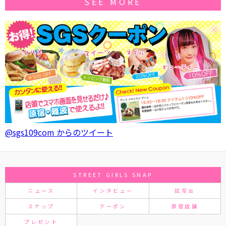
SEE MORE
@sgs109com からのツイート
STREET GIRLS SNAP
ニュース
インタビュー
試写会
スナップ
クーポン
原宿店舗
プレゼント