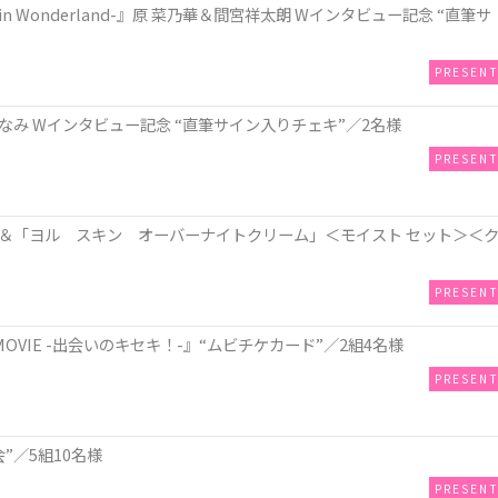
n Wonderland-』原 菜乃華＆間宮祥太朗 Wインタビュー記念 “直筆サ
PRESEN
み Wインタビュー記念 “直筆サイン入りチェキ”／2名様
PRESEN
＆「ヨル スキン オーバーナイトクリーム」＜モイスト セット＞＜
PRESEN
OVIE -出会いのキセキ！-』“ムビチケカード”／2組4名様
PRESEN
”／5組10名様
PRESEN