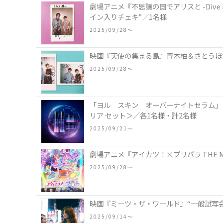
劇場アニメ『不思議の国でアリスと -Dive i
イン入りチェキ”／1名様
2025/09/28〜
映画『天使の集まる島』青木柚＆さとうほな
2025/09/28〜
「ヨル スキン オーバーナイトセラム」
リア セット＞／各1名様・計2名様
2025/09/21〜
劇場アニメ『アイカツ！×プリパラ THE M
2025/09/28〜
映画『ミーツ・ザ・ワールド』“一般試写会
2025/09/14〜