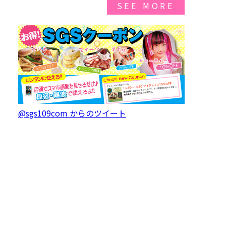
SEE MORE
@sgs109com からのツイート