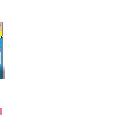
映画『わたしの幸せな結婚』髙石あかり インタ...
T