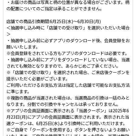
・お届けの商品は写真と柄の位置が異なる場合がございます。柄
の配置についてのご指定は承ることができません。
店舗での商品引換期間:6月25日(水)～6月30日(月)
＜抽選申し込み時に「店舗での受け取り」を選択いただいた場合
＞
・抽選申し込み前に必ずアプリのダウンロード後、会員登録をお
願いいたします。
※会員登録をされている方もアプリのダウンロードは必要です。
・抽選申し込み前にアプリをダウンロードしていない場合、当選
されても無効となりますので、あらかじめご了承ください。
※「店舗での受け取り」を選択された場合、ご来店後クーポンを
提示いただく必要がございます。
ご利用いただけるお支払方法は指定した店舗で可能なお支払方法
に準じます。
※複数の商品が当選された場合は、当選商品の引換は一括のみと
なります。分割での引換やキャンセルは承っておりません。
※アプリの会員証画面に表示される「当選クーポン」は2025年6
月23日(月)にアプリの会員証画面に表示されます。表示された当
選クーポンは、6月25日(水)より引換時にご利用いただけます。
※ご自身で「クーポンを使用する」ボタンを押さないようお願い
いたします。ご自身で使用済みにしてしまった場合、当選は無効