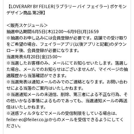
【LOVERARY BY FEILER(ラブラリー バイ フェイラー) ポケモン
デザイン商品 第2弾】
＜販売スケジュール＞
抽選申込期間:6月5日(木)12:00～6月9日(月)16:59
※抽選のお申し込みには会員登録が必要です。店舗での受け取り
をご希望の場合、フェイラーアプリ(以後アプリと記載)のダウン
ロード後、会員登録が必要になります。
当選発表:6月20日(金)15:00～
※当選したお客様のみ、メールにてお知らせいたします。落選し
た場合、メールでのお知らせはございませんが、マイページの抽
選履歴から当落確認ができます。
※当選発表は通知メールのみでのご連絡となります。お問い合わ
せによる当落のご案内はいたしかねます。
※当選通知メールの未送信、削除、第三者による不正な行為、そ
の他いかなる事情によるものであっても、当選通知メールの再送
信はいたしかねます。
※迷惑フィルタなどでメールの受信制限をしている場合は、
feiler-ec@feiler.co.jpからのメールを受信できるようにしてく
ださい。