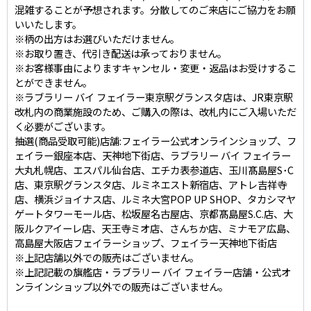
混雑することが予想されます。分散してのご来店にご協力をお願
いいたします。
※柄の出方はお選びいただけません。
※お取り置き、代引き配送は承っておりません。
※お客様事由によりますキャンセル・変更・返品はお受けするこ
とができません。
※ラブラリー バイ フェイラー東京駅グランスタ店は、JR東京駅
改札内の商業施設のため、ご購入の際は、改札内にご入場いただ
く必要がございます。
抽選(商品受取可能)店舗:フェイラー公式オンラインショップ、フ
ェイラー銀座本店、天神地下街店、ラブラリー バイ フェイラー
大丸札幌店、エスパル仙台店、エチカ表参道店、玉川髙島屋S･C
店、東京駅グランスタ店、ルミネエスト新宿店、アトレ吉祥寺
店、横浜ジョイナス店、ルミネ大宮POP UP SHOP、タカシマヤ
ゲートタワーモール店、松坂屋名古屋店、京都髙島屋S.C.店、大
阪ルクアイーレ店、天王寺ミオ店、さんちか店、ミナモア広島、
高島屋大阪店フェイラーショップ、フェイラー天神地下街店
※上記店舗以外での販売はございません。
※上記記載の旗艦店・ラブラリー バイ フェイラー店舗・公式オ
ンラインショップ以外での販売はございません。