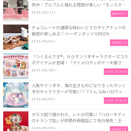
売中！プルプルと揺れる質感が楽しい「モンスター
オクトパス」や定番の「ゴースティー」「パンキン
2025/09/11〜
BEAUTY
ナンキン」など♪＜レポ＞
チョコレートの濃厚な味わいとマカデミアナッツの
食感が楽しめる♡ ハーゲンダッツ GREEN
CRAFT(グリーンクラフト) ミニカップ『チョコレー
2025/09/02〜
SWEETS
ト＆マカデミア』が新発売
「つくるんです®」からサンリオキャラクターズコラ
ボアイテムが登場！「マイメロディのケーキ屋さ
ん」などミニチュアハウス8種類と、「シナモロール
2025/09/20〜
LIFE STYLE
のメリーゴーランド」などオルゴールで動く仕掛け
付きのウッドパズル2種類♪
人魚やクリオネ、海の生きものになりきったサンリ
オのキャラクターが可愛い♡『ナムコdeハロウィン
2025～マーメイドファンタジー～』全国のアミュー
2025/09/05〜
LIFE STYLE
ズメント施設「ナムコ」「ナムコオンラインクレー
ン」で開催！
ガラス絵で描かれた、レトロ可愛い『ハローキティ
のトランプ缶』が伊勢丹新宿店にて先行発売！王冠
キティのフィギュア、キティトランプのステッカー
2025/09/09〜
SWEETS