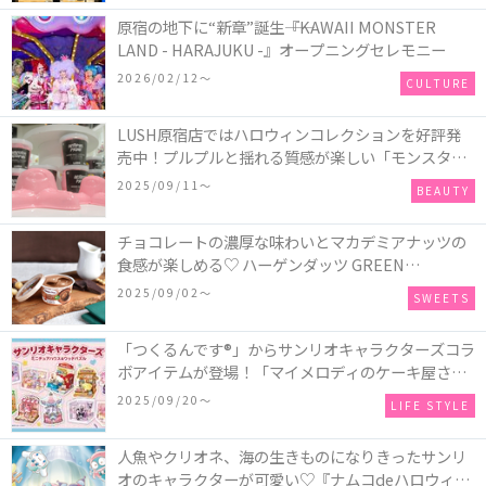
原宿の地下に“新章”誕生――『KAWAII MONSTER
LAND - HARAJUKU -』オープニングセレモニー
2026/02/12〜
CULTURE
LUSH原宿店ではハロウィンコレクションを好評発
売中！プルプルと揺れる質感が楽しい「モンスター
オクトパス」や定番の「ゴースティー」「パンキン
2025/09/11〜
BEAUTY
ナンキン」など♪＜レポ＞
チョコレートの濃厚な味わいとマカデミアナッツの
食感が楽しめる♡ ハーゲンダッツ GREEN
CRAFT(グリーンクラフト) ミニカップ『チョコレー
2025/09/02〜
SWEETS
ト＆マカデミア』が新発売
「つくるんです®」からサンリオキャラクターズコラ
ボアイテムが登場！「マイメロディのケーキ屋さ
ん」などミニチュアハウス8種類と、「シナモロール
2025/09/20〜
LIFE STYLE
のメリーゴーランド」などオルゴールで動く仕掛け
付きのウッドパズル2種類♪
人魚やクリオネ、海の生きものになりきったサンリ
オのキャラクターが可愛い♡『ナムコdeハロウィン