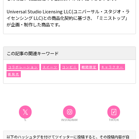
Universal Studio Licensing LLC(ユニバーサル・スタジオ・ラ
イセンシング LLC)との商品化契約に基づき、「ミニストップ」
が企画・制作した商品です。
この記事の関連キーワード
コラボレーション
スイーツ
コンビニ
期間限定
キャラクター
新発売
𝕏
𝕏
INSTAGRAM
TIKTOK
以下のハッシュタグを付けてツイッターに投稿すると、その投稿内容が自