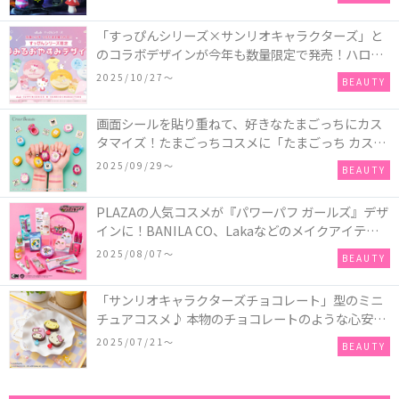
せてキャラクターを完成させる新作「モンスター・
マッシュアップ」シリーズなど♪
「すっぴんシリーズ×サンリオキャラクターズ」と
のコラボデザインが今年も数量限定で発売！ハロー
キティ、ポムポムプリン、ポチャッコ、ハンギョド
2025/10/27〜
BEAUTY
ンの4種類♪
画面シールを貼り重ねて、好きなたまごっちにカス
タマイズ！たまごっちコスメに「たまごっち カスタ
ム!!リップ＆チーク」が新登場
2025/09/29〜
BEAUTY
PLAZAの人気コスメが『パワーパフ ガールズ』デザ
インに！BANILA CO、Lakaなどのメイクアイテム
に、＆honeyやSign+などのヘアアイテム、VTや
2025/08/07〜
BEAUTY
Anuaなどのスキンケアアイテムも♡
「サンリオキャラクターズチョコレート」型のミニ
チュアコスメ♪ 本物のチョコレートのような心安ら
ぐ香りの保湿バームが登場！
2025/07/21〜
BEAUTY