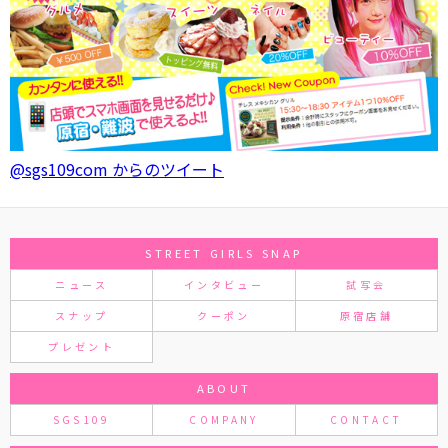
@sgs109com からのツイート
STREET GIRLS SNAP
ニュース
インタビュー
試写会
スナップ
クーポン
原宿店舗
プレゼント
ABOUT
SGS109
COMPANY
CONTACT