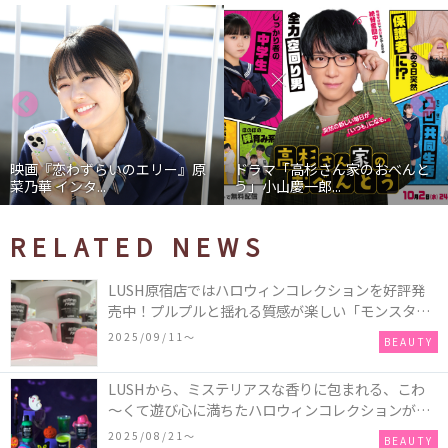
映画『恋わずらいのエリー』原
ドラマ「高杉さん家のおべんと
菜乃華 インタ...
う」小山慶一郎...
RELATED NEWS
LUSH原宿店ではハロウィンコレクションを好評発
売中！プルプルと揺れる質感が楽しい「モンスター
オクトパス」や定番の「ゴースティー」「パンキン
2025/09/11〜
BEAUTY
ナンキン」など♪＜レポ＞
LUSHから、ミステリアスな香りに包まれる、こわ
～くて遊び心に満ちたハロウィンコレクションが新
発売！頭と胴体に分かれたバスアイテムを組み合わ
2025/08/21〜
BEAUTY